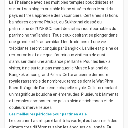
La Thaïlande avec ses multiples temples bouddhistes et
surtout ses plages au sable blanc situées dans le sud du
pays est très appréciée des vacanciers. Certaines stations
balnéaires comme Phuket, ou Sukhothai classé au
patrimoine de l'UNESCO sont des sites incontournables du
patrimoine thaïlandais. Tous ceux désirant se plonger dans
une grande cité rassemblant les traditions et une vie
trépidante seront conquis par Bangkok. La ville est pleine de
restaurants et a de quoi fournir aux visiteurs de quoi
s'amuser dans une ambiance pétillante. Pour les lieux à
visiter, à ne surtout pas manquer le Musée National de
Bangkok et son grand Palais. Cette ancienne demeure
royale rassemble de nombreux temples dont le Wat Phra
Kaeo. Il s'agit de l'ancienne chapelle royale. Celle-ci recelant
un magnifique bouddha en émeraudes. Plusieurs bâtiments
et temples composent ce palais plein de richesses et de
couleurs merveilleuses.
Les meilleures périodes pour partir en Asie.
Le continent asiatique étant très vaste, il est soumis à des
climats très différents selon les époques de l'année.
En