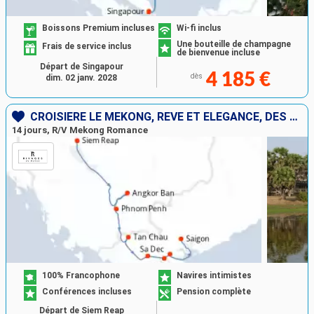
Boissons Premium incluses
Wi-fi inclus
Une bouteille de champagne
Frais de service inclus
de bienvenue incluse
Départ de Singapour
4 185 €
dès
dim. 02 janv. 2028
CROISIÈRE LE MÉKONG, RÊVE ET ÉLÉGANCE, DES TEMPLES D’ANGKOR À SAÏGON
14 jours, R/V Mekong Romance
100% Francophone
Navires intimistes
Conférences incluses
Pension complète
Départ de Siem Reap