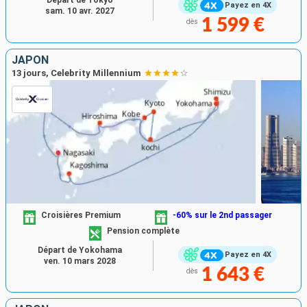
Départ de Tokyo
Payez en 4X
sam. 10 avr. 2027
1 599 €
dès
JAPON
13 jours, Celebrity Millennium
Croisières Premium
-60% sur le 2nd passager
Pension complète
Départ de Yokohama
Payez en 4X
ven. 10 mars 2028
1 643 €
dès