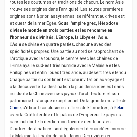
toutes les coutumes et traditions de chacun. Le nom Asie
trouve ses origines dans l'antiquité. Les toutes premières
origines sont à priori assyriennes, se référant aux rives est
et ouest de la mer Égée.
Sous l'empire grec, Hérodote
divise le monde en trois parties et les renomme en
l'honneur de divinités. L'Europe, la Libye et l'Asie.
L'
Asie
se divise en quatre parties, chacune avec des
spécificités propres. Une partie au nord se rapprochant de
l'Arctique avec la toundra, le centre avec les chaînes de
l’Himalaya, le sud-est très humide avec la Malaisie et les
Philippines et enfin l'ouest très aride, au désert très étendu.
Chaque partie du continent est une invitation au voyage et
à la découverte. La destination la plus demandée est sans
nul doute la Chine avec ses joyaux d'architecture et son
patrimoine historique exceptionnel. De la grande muraille de
Chine
, s'étirant sur plusieurs milliers de kilomètres, à
Pékin
avec la Cité Interdite et le palais de l'Empereur, le pays est
sans nul doute la destination favorite des touristes.
D'autres destinations sont également demandées comme
La Malaisie, la Thaïlande ou le Japon. Des rizières en