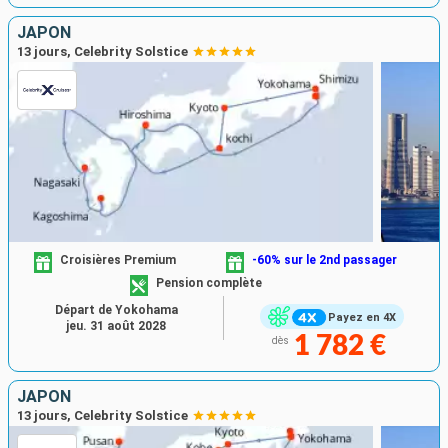
JAPON
13 jours, Celebrity Solstice
Croisières Premium
-60% sur le 2nd passager
Pension complète
Départ de Yokohama
Payez en 4X
jeu. 31 août 2028
1 782 €
dès
JAPON
13 jours, Celebrity Solstice