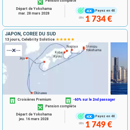
Pension complète
Départ de Yokohama
Payez en 4X
mar. 28 mars 2028
1 734 €
dès
JAPON, CORÉE DU SUD
13 jours, Celebrity Solstice
Croisières Premium
-60% sur le 2nd passager
Pension complète
Départ de Yokohama
Payez en 4X
jeu. 16 mars 2028
1 749 €
dès