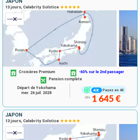
JAPON
13 jours, Celebrity Solstice
Croisières Premium
-60% sur le 2nd passager
Pension complète
Départ de Yokohama
Payez en 4X
mer. 26 juil. 2028
1 645 €
dès
JAPON
13 jours, Celebrity Solstice