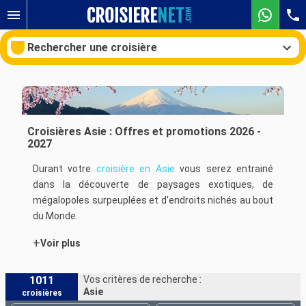
Rechercher une croisière
Nos destinations
Croisières Asie : Offres et promotions 2026 -
2027
Mois de départ
Durant votre
croisière en Asie
vous serez entrainé
dans la découverte de paysages exotiques, de
Ports
Compagnies
mégalopoles surpeuplées et d'endroits nichés au bout
du Monde.
Rechercher
+
Voir plus
Durant vos escales de
croisière
, vous pourrez partir à
la découverte de l'île de
Hong Kong
et vous rendre au
marché de nuit de Temple Street. Au coeur des rues
1011
Vos critères de recherche :
Asie
croisières
de l'île vous serez happé, par la densité de la