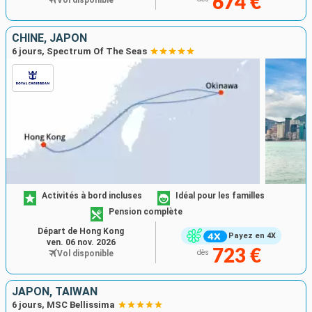
674 €
CHINE, JAPON
6 jours, Spectrum Of The Seas
Activités à bord incluses
Idéal pour les familles
Pension complète
Départ de Hong Kong
Payez en 4X
ven. 06 nov. 2026
723 €
Vol disponible
dès
JAPON, TAÏWAN
6 jours, MSC Bellissima