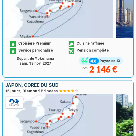
Croisière Premium
Cuisine raffinée
Service personalisé
Pension complète
Départ de Yokohama
Payez en 4X
sam. 13 nov. 2027
2 146 €
dès
JAPON, CORÉE DU SUD
15 jours, Diamond Princess