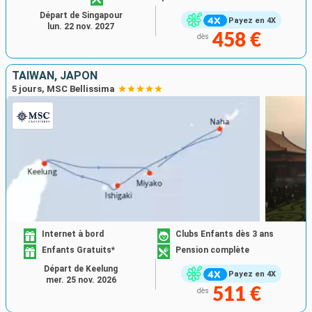
Départ de Singapour
Payez en 4X
lun. 22 nov. 2027
458 €
dès
TAÏWAN, JAPON
5 jours, MSC Bellissima
Internet à bord
Clubs Enfants dès 3 ans
Enfants Gratuits*
Pension complète
Départ de Keelung
Payez en 4X
mer. 25 nov. 2026
511 €
dès