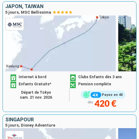
JAPON, TAÏWAN
5 jours, MSC Bellissima
Internet à bord
Clubs Enfants dès 3 ans
Enfants Gratuits*
Pension complète
Départ de Tokyo
Payez en 4X
sam. 21 nov. 2026
420 €
dès
SINGAPOUR
5 jours, Disney Adventure