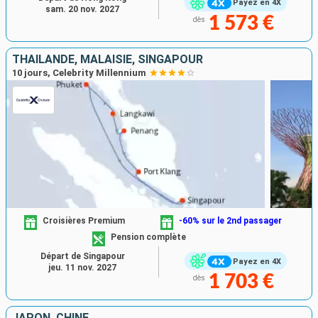
Payez en 4X
sam. 20 nov. 2027
1 573 €
dès
THAÏLANDE, MALAISIE, SINGAPOUR
10 jours, Celebrity Millennium
Croisières Premium
-60% sur le 2nd passager
Pension complète
Départ de Singapour
Payez en 4X
jeu. 11 nov. 2027
1 703 €
dès
JAPON, CHINE