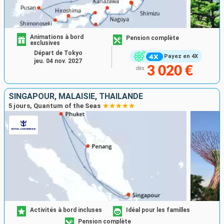
Animations à bord
Pension complète
exclusives
Départ de Tokyo
Payez en 4X
jeu. 04 nov. 2027
3 020 €
dès
SINGAPOUR, MALAISIE, THAÏLANDE
5 jours, Quantum of the Seas
Activités à bord incluses
Idéal pour les familles
Pension complète