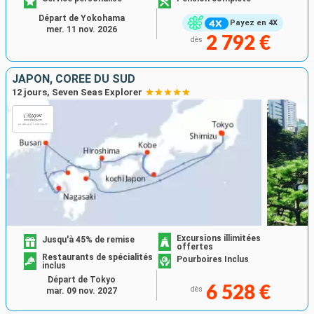
Départ de Yokohama
Payez en 4X
mer. 11 nov. 2026
2 792 €
dès
JAPON, CORÉE DU SUD
12 jours, Seven Seas Explorer
Excursions illimitées
Jusqu'à 45% de remise
offertes
Restaurants de spécialités
Pourboires Inclus
inclus
Départ de Tokyo
6 528 €
dès
mar. 09 nov. 2027