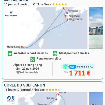
10 jours, Spectrum Of The Seas
Activités à bord incluses
Idéal pour les familles
Pension complète
Départ de Hong Kong
Payez en 4X
dim. 22 nov. 2026
1 711 €
Vol disponible
dès
CORÉE DU SUD, JAPON
15 jours, Diamond Princess