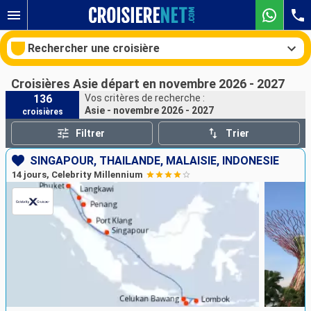
Rechercher une croisière
Croisières Asie départ en novembre 2026 - 2027
136
Vos critères de recherche :
Asie - novembre 2026 - 2027
croisières
Nos destinations
Filtrer
Trier
Mois de départ
SINGAPOUR, THAÏLANDE, MALAISIE, INDONÉSIE
14 jours, Celebrity Millennium
Ports
Compagnies
Rechercher