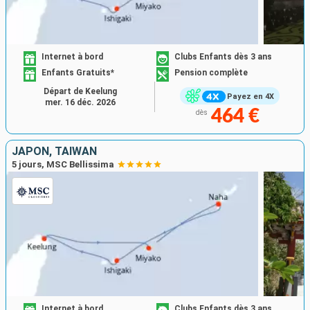
Internet à bord
Clubs Enfants dès 3 ans
Enfants Gratuits*
Pension complète
Départ de Keelung
Payez en 4X
mer. 16 déc. 2026
464 €
dès
JAPON, TAÏWAN
5 jours, MSC Bellissima
Internet à bord
Clubs Enfants dès 3 ans