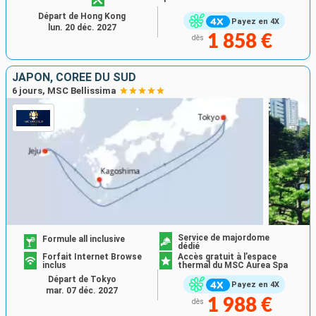
Départ de Hong Kong
Payez en 4X
lun. 20 déc. 2027
1 858 €
dès
JAPON, CORÉE DU SUD
6 jours, MSC Bellissima
Service de majordome
Formule all inclusive
dédié
Forfait Internet Browse
Accès gratuit à l’espace
inclus
thermal du MSC Aurea Spa
Départ de Tokyo
Payez en 4X
mar. 07 déc. 2027
1 988 €
dès