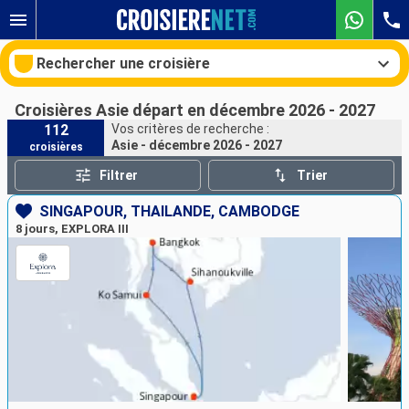
Rechercher une croisière
Croisières Asie départ en décembre 2026 - 2027
112
Vos critères de recherche :
Asie - décembre 2026 - 2027
croisières
Nos destinations
Filtrer
Trier
Mois de départ
SINGAPOUR, THAÏLANDE, CAMBODGE
8 jours, EXPLORA III
Ports
Compagnies
Rechercher