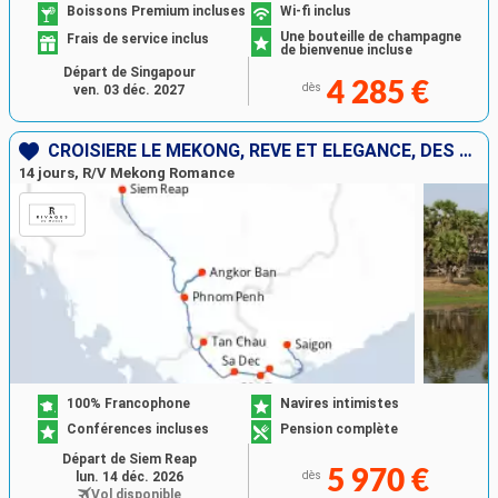
Boissons Premium incluses
Wi-fi inclus
Une bouteille de champagne
Frais de service inclus
de bienvenue incluse
Départ de Singapour
4 285 €
dès
ven. 03 déc. 2027
CROISIÈRE LE MÉKONG, RÊVE ET ÉLÉGANCE, DES TEMPLES D’ANGKOR À SAÏGON
14 jours, R/V Mekong Romance
100% Francophone
Navires intimistes
Conférences incluses
Pension complète
Départ de Siem Reap
5 970 €
lun. 14 déc. 2026
dès
Vol disponible