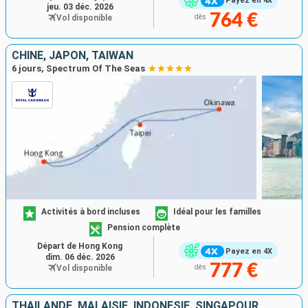
Payez en 4X
jeu. 03 déc. 2026
764 €
Vol disponible
dès
CHINE, JAPON, TAÏWAN
6 jours, Spectrum Of The Seas
Activités à bord incluses
Idéal pour les familles
Pension complète
Départ de Hong Kong
Payez en 4X
dim. 06 déc. 2026
777 €
Vol disponible
dès
THAÏLANDE, MALAISIE, INDONÉSIE, SINGAPOUR