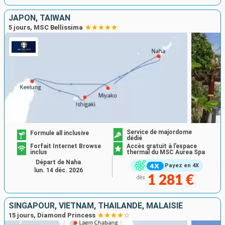
JAPON, TAÏWAN
5 jours, MSC Bellissima
Service de majordome
Formule all inclusive
dédié
Forfait Internet Browse
Accès gratuit à l’espace
inclus
thermal du MSC Aurea Spa
Départ de Naha
Payez en 4X
lun. 14 déc. 2026
1 281 €
dès
SINGAPOUR, VIETNAM, THAÏLANDE, MALAISIE
15 jours, Diamond Princess