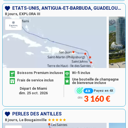
ÉTATS-UNIS, ANTIGUA-ET-BARBUDA, GUADELOUPE, SAINT-MARTIN, PORTO RICO
8 jours, EXPLORA III
Boissons Premium incluses
Wi-fi inclus
Une bouteille de champagne
Frais de service inclus
de bienvenue incluse
Départ de Miami
Payez en 4X
dim. 25 oct. 2026
3 160 €
dès
PERLES DES ANTILLES
8 jours, Le Bougainville