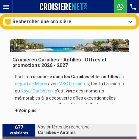
Rechercher une croisière
Nos destinations
Croisières Caraïbes - Antilles : Offres et
promotions 2026 - 2027
Mois de départ
Partir en
croisière dans les Caraïbes et les antilles
au
départ de Miami
avec
MSC Croisières
, Costa Croisières
Ports
Compagnies
ou
Royal Caribbean
, c'est vivre des moments
mémorables à la découverte d'îles exceptionnelles
Rechercher
comme
la Martinique
, Saint-Martin, la Barbade, et
+
Voir plus
même les îles privées des compagnies aux Bahamas.
Chaque escale est une invitation à la détente sur des
plages aux eaux cristallines, à l'émerveillement devant
677
Vos critères de recherche :
Caraïbes - Antilles
croisières
des fonds sous-marins colorés, aux randonnées dans