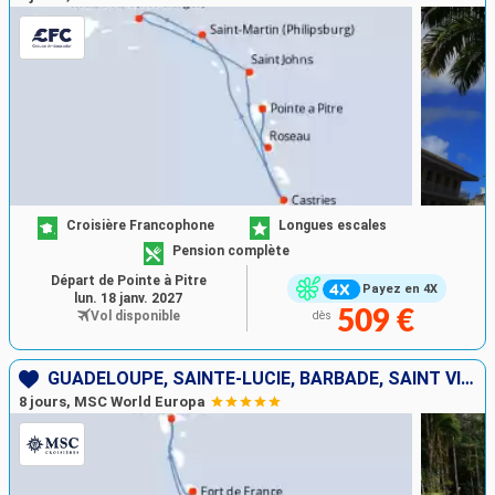
de nature avec ses magnifiques parcs naturels, et
Curaçao vibrera au rythme de ses animations festives.
Vous découvrirez également l'île raffinée de Saint-
Barthélemy et Saint-Martin / Sint Maarten, une
destination unique partagée entre influences
françaises et néerlandaises, promesse d'une
expérience diversifiée et authentique.
Croisière Francophone
Longues escales
Pension complète
Départ de Pointe à Pitre
Payez en 4X
lun. 18 janv. 2027
509 €
Vol disponible
dès
GUADELOUPE, SAINTE-LUCIE, BARBADE, SAINT VINCENT-ET-LES-GRENADINES, GRENADE, MARTINIQUE
8 jours, MSC World Europa