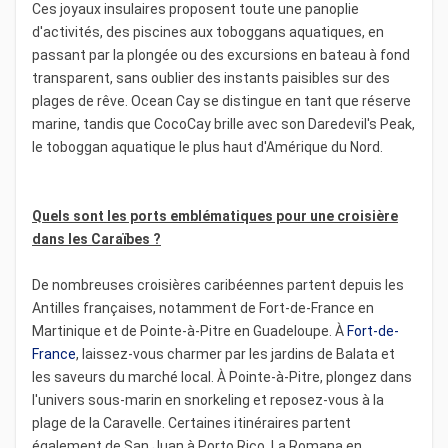
Ces joyaux insulaires proposent toute une panoplie
d'activités, des piscines aux toboggans aquatiques, en
passant par la plongée ou des excursions en bateau à fond
transparent, sans oublier des instants paisibles sur des
plages de rêve. Ocean Cay se distingue en tant que réserve
marine, tandis que CocoCay brille avec son Daredevil's Peak,
le toboggan aquatique le plus haut d'Amérique du Nord.
Quels sont les ports emblématiques pour une croisière
dans les Caraïbes ?
De nombreuses croisières caribéennes partent depuis les
Antilles françaises, notamment de Fort-de-France en
Martinique et de Pointe-à-Pitre en Guadeloupe. À
Fort-de-
France
, laissez-vous charmer par les jardins de Balata et
les saveurs du marché local. À Pointe-à-Pitre, plongez dans
l'univers sous-marin en snorkeling et reposez-vous à la
plage de la Caravelle. Certaines itinéraires partent
également de San Juan à Porto Rico, La Romana en