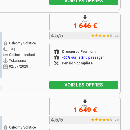
VOIR LES OFFRES
dès
1 646 €
4.5/5
6 avis
Celebrity Solstice
13 j
Croisières Premium
Cabine standard
-60% sur le 2nd passager
Yokohama
Pension complète
02/07/2028
VOIR LES OFFRES
dès
1 649 €
4.5/5
6 avis
Celebrity Solstice