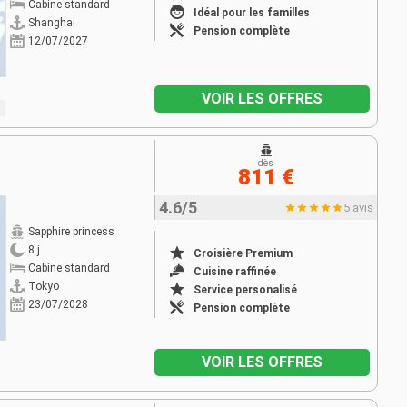
Cabine standard
Idéal pour les familles
Shanghai
Pension complète
12/07/2027
VOIR LES OFFRES
dès
811 €
4.6/5
5 avis
Sapphire princess
8 j
Croisière Premium
Cabine standard
Cuisine raffinée
Tokyo
Service personalisé
23/07/2028
Pension complète
VOIR LES OFFRES