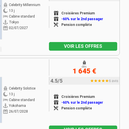
Celebrity Millennium
13 j
Croisières Premium
Cabine standard
-60% sur le 2nd passager
Tokyo
Pension complète
02/07/2027
VOIR LES OFFRES
dès
1 645 €
4.5/5
6 avis
Celebrity Solstice
13 j
Croisières Premium
Cabine standard
-60% sur le 2nd passager
Yokohama
Pension complète
26/07/2028