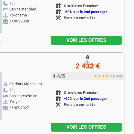
13 j
Croisières Premium
Cabine standard
-60% sur le 2nd passager
Yokohama
Pension complète
14/07/2028
VOIR LES OFFRES
dès
2 432 €
4.4/5
8 avis
Celebrity Millennium
13 j
Croisières Premium
Cabine extérieure
-60% sur le 2nd passager
Tokyo
Pension complète
26/07/2027
VOIR LES OFFRES