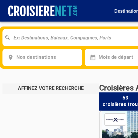
Destinatio
Nos destinations
Mois de départ
Croisières 
AFFINEZ VOTRE RECHERCHE
53
croisières
trou