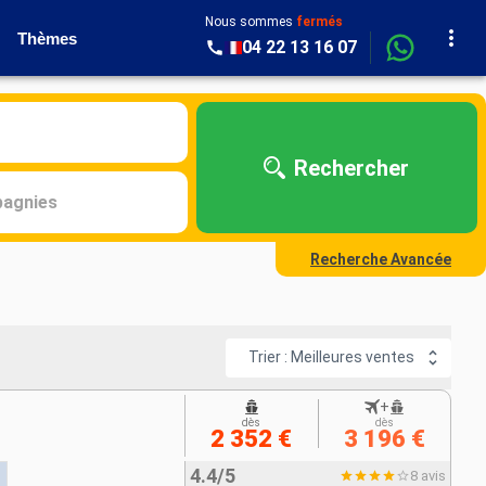
Nous sommes
fermés
Thèmes
04 22 13 16 07
Rechercher
agnies
Recherche Avancée
Trier : Meilleures ventes
+
dès
dès
2 352 €
3 196 €
4.4/5
8 avis