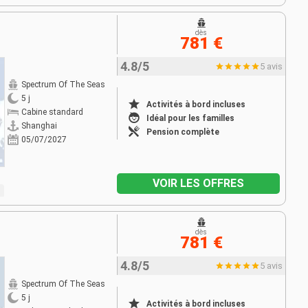
dès
781 €
4.8/5
5 avis
Spectrum Of The Seas
5 j
Activités à bord incluses
Cabine standard
Idéal pour les familles
Shanghai
Pension complète
05/07/2027
VOIR LES OFFRES
dès
781 €
4.8/5
5 avis
Spectrum Of The Seas
5 j
Activités à bord incluses