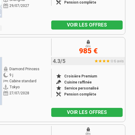
Pension complète
29/07/2027
VOIR LES OFFRES
dès
985 €
4.3/5
6 avis
Diamond Princess
9 j
Croisière Premium
Cabine standard
Cuisine raffinée
Tokyo
Service personalisé
27/07/2028
Pension complète
VOIR LES OFFRES
dès