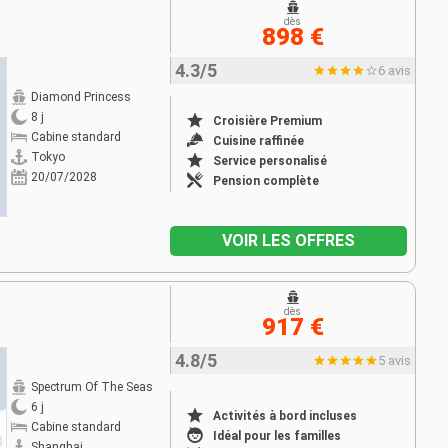
dès
898 €
4.3/5
6 avis
Diamond Princess
8 j
Croisière Premium
Cabine standard
Cuisine raffinée
Tokyo
Service personalisé
20/07/2028
Pension complète
VOIR LES OFFRES
dès
917 €
4.8/5
5 avis
Spectrum Of The Seas
6 j
Activités à bord incluses
Cabine standard
Idéal pour les familles
Shanghai