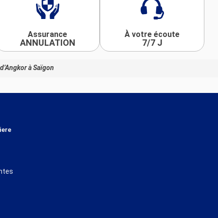
Assurance
À votre écoute
ANNULATION
7/7 J
 d’Angkor à Saïgon
iere
ntes