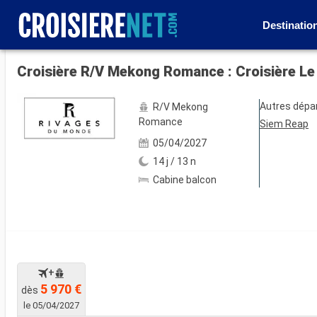
Destinatio
Voir les 71 autres photos
Croisière R/V Mekong Romance : Croisière Le
Autres dépa
R/V Mekong
Romance
Siem Reap
05/04/2027
14 j / 13 n
Cabine balcon
+
5 970 €
dès
le 05/04/2027