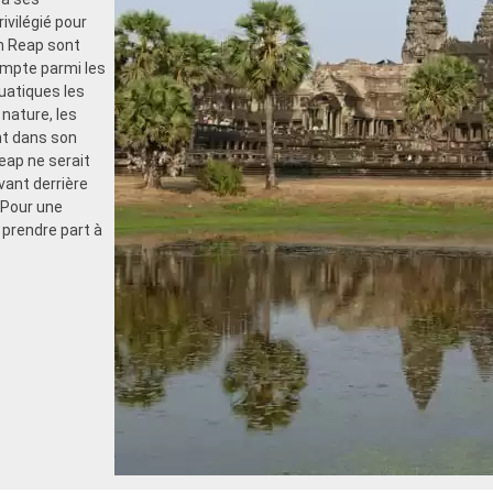
ivilégié pour
em Reap sont
ompte parmi les
uatiques les
nature, les
nt dans son
eap ne serait
vant derrière
. Pour une
 prendre part à