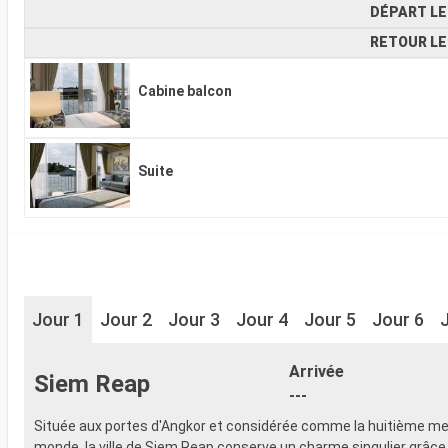
DÉPART LE
RETOUR LE
Cabine balcon
Suite
Jour 1
Jour 2
Jour 3
Jour 4
Jour 5
Jour 6
Arrivée
Siem Reap
---
Située aux portes d'Angkor et considérée comme la huitième mer
monde, la ville de Siem Reap conserve un charme singulier grâce