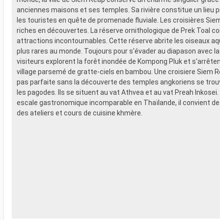
anciennes maisons et ses temples. Sa rivière constitue un lieu pr
les touristes en quête de promenade fluviale. Les croisières Si
riches en découvertes. La réserve ornithologique de Prek Toal c
attractions incontournables. Cette réserve abrite les oiseaux aq
plus rares au monde. Toujours pour s'évader au diapason avec la 
visiteurs explorent la forêt inondée de Kompong Pluk et s'arrête
village parsemé de gratte-ciels en bambou. Une croisiere Siem R
pas parfaite sans la découverte des temples angkoriens se trou
les pagodes. Ils se situent au vat Athvea et au vat Preah Inkosei
escale gastronomique incomparable en Thaïlande, il convient de
des ateliers et cours de cuisine khmère.