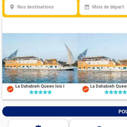
Nos destinations
Mois de départ
La Dahabieh Queen Isis I
La Dahabieh Queen 
POU