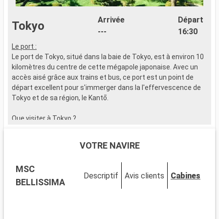
Arrivée
Départ
Tokyo
---
16:30
Le port :
Le port de Tokyo, situé dans la baie de Tokyo, est à environ 10
kilomètres du centre de cette mégapole japonaise. Avec un
accès aisé grâce aux trains et bus, ce port est un point de
départ excellent pour s'immerger dans la l'effervescence de
Tokyo et de sa région, le Kantō.
Que visiter à Tokyo ?
Tokyo offre un mélange captivant de tradition et de
modernité. Le temple Senso-ji, dans le quartier d'Asakusa, est
VOTRE NAVIRE
un site historique incontournable. Le carrefour de Shibuya,
symbole de l'effervescence de la ville, est à voir absolument.
MSC
Akihabara, centre de la culture otaku, est à environ 5
Descriptif
Avis clients
Cabines
kilomètres. Les jardins impériaux de l'Est sont un oasis de
BELLISSIMA
calme au cœur de la ville.
Que visiter dans les environs ?