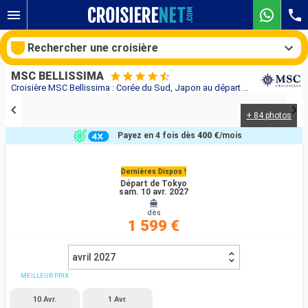
Rechercher une croisière
MSC BELLISSIMA
Croisière MSC Bellissima : Corée du Sud, Japon au départ de Tokyo
+ 84 photos
Nos destinations
Payez en 4 fois dès
400 €
/mois
Mois de départ
Dernières Dispos !
Départ de Tokyo
Ports
Compagnies
sam. 10 avr. 2027
dès
Rechercher
1 599 €
avril 2027
MEILLEUR PRIX
10 Avr.
1 Avr.