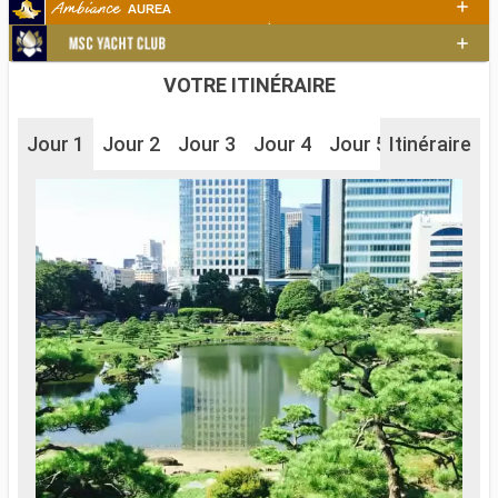
VOTRE ITINÉRAIRE
Jour 1
Jour 2
Jour 3
Jour 4
Jour 5
Itinéraire
Jour 6
J