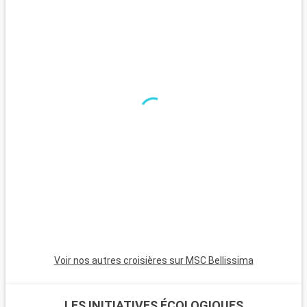
Nikko, à 2 heures de route de Tokyo, avec ses sanctuaires et
temples classés UNESCO, est un incontournable. Hakone,
réputée pour ses onsen et sa vue sur le Mont Fuji, est idéale
pour se relaxer. Kamakura, avec son grand Bouddha et ses
plages, est une escapade paisible et riche en histoire.
Voir nos autres croisières sur MSC Bellissima
LES INITIATIVES ÉCOLOGIQUES