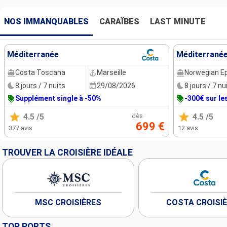
NOS IMMANQUABLES
CARAÏBES
LAST MINUTE
Méditerranée
Méditerrané
Costa Toscana
Marseille
Norwegian Ep
8 jours / 7 nuits
29/08/2026
8 jours / 7 nu
Supplément single à -50%
-300€ sur le
4.5
/5
dès
4.5
/5
699 €
377 avis
12 avis
TROUVER LA CROISIÈRE IDÉALE
MSC CROISIÈRES
COSTA CROISI
TOP PORTS