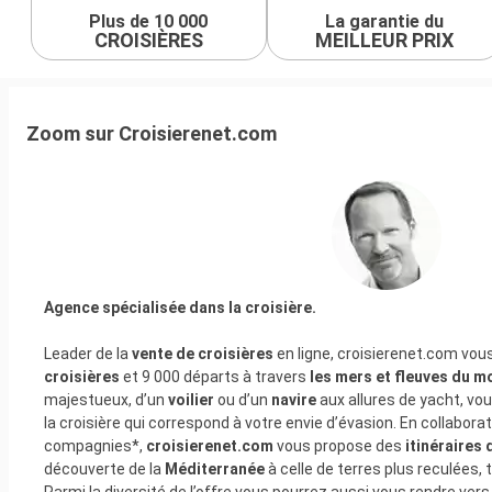
Plus de 10 000
La garantie du
CROISIÈRES
MEILLEUR PRIX
Zoom sur Croisierenet.com
Agence spécialisée dans la croisière.
Leader de la
vente de croisières
en ligne, croisierenet.com vou
croisières
et 9 000 départs à travers
les mers et fleuves du 
majestueux, d’un
voilier
ou d’un
navire
aux allures de yacht, vo
la croisière qui correspond à votre envie d’évasion. En collabora
compagnies*,
croisierenet.com
vous propose des
itinéraires 
découverte de la
Méditerranée
à celle de terres plus reculées, 
Parmi la diversité de l’offre vous pourrez aussi vous rendre ver