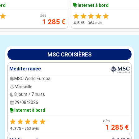
ord
Internet à bord
dès
1 285 €
4.5
/5
-
364 avis
MSC CROISIÈRES
Méditerranée
MSC World Europa
Marseille
8 jours / 7 nuits
29/08/2026
Internet à bord
dès
1 285 €
4.7
/5
-
363 avis