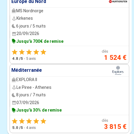
Europe du Nord
MS Nordnorge
Kirkenes
6 jours / 5 nuits
20/09/2026
Jusqu'à 700€ de remise
dès
1 524 €
4.8
/5
-
5 avis
Méditerranée
EXPLORA II
Le Piree - Athenes
8 jours / 7 nuits
07/09/2026
Jusqu'à 30% de remise
dès
3 815 €
5.0
/5
-
4 avis