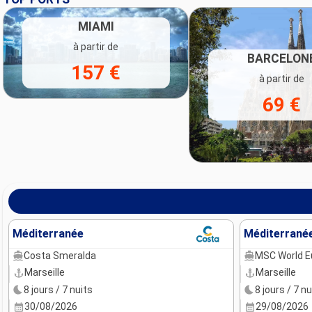
MIAMI
à partir de
BARCELON
157 €
à partir de
69 €
Méditerranée
Méditerrané
Costa Smeralda
MSC World E
Marseille
Marseille
8 jours / 7 nuits
8 jours / 7 nu
30/08/2026
29/08/2026