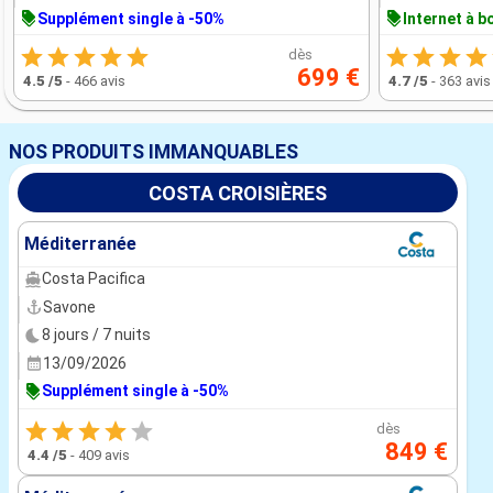
Supplément single à -50%
Internet à b
dès
699 €
4.5
/5
-
466 avis
4.7
/5
-
363 avis
NOS PRODUITS IMMANQUABLES
COSTA CROISIÈRES
Méditerranée
Costa Pacifica
Savone
8 jours / 7 nuits
13/09/2026
Supplément single à -50%
dès
849 €
4.4
/5
-
409 avis