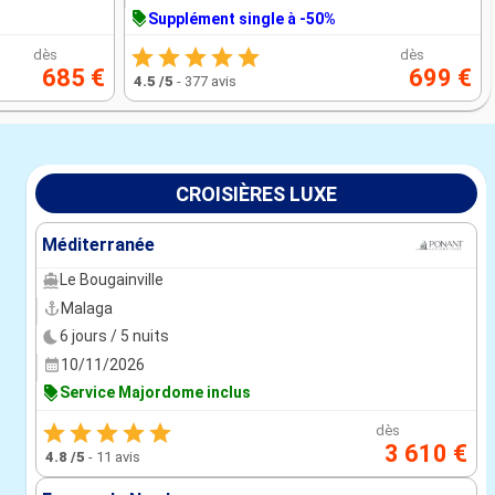
Supplément single à -50%
dès
dès
685 €
699 €
4.5
/5
-
377 avis
CROISIÈRES LUXE
Méditerranée
Le Bougainville
Malaga
6 jours / 5 nuits
10/11/2026
Service Majordome inclus
dès
3 610 €
4.8
/5
-
11 avis