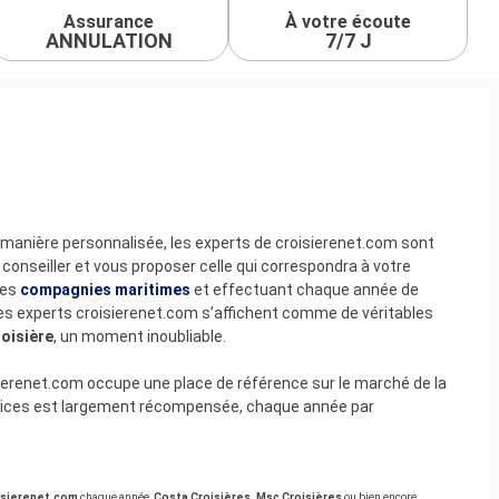
Assurance
À votre écoute
ANNULATION
7/7 J
 manière personnalisée, les experts de croisierenet.com sont
 conseiller et vous proposer celle qui correspondra à votre
les
compagnies
maritimes
et effectuant chaque année de
es experts croisierenet.com s’affichent comme de véritables
roisière
, un moment inoubliable.
isierenet.com occupe une place de référence sur le marché de la
rvices est largement récompensée, chaque année par
isierenet.com
chaque année,
Costa Croisières, Msc Croisières
ou bien encore