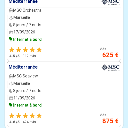
Méditerranée
MSC Orchestra
Marseille
8 jours / 7 nuits
17/09/2026
Internet à bord
dès
625 €
4.5
/5
-
312 avis
Méditerranée
MSC Seaview
Marseille
8 jours / 7 nuits
11/09/2026
Internet à bord
dès
875 €
4.6
/5
-
424 avis