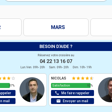
R
MARS
BESOIN D'AIDE ?
Réservez votre croisière au
04 22 13 16 07
Lun.Ven. 09h- 20h
Sam. 09h- 20h
Dim. 10h- 19h
NICOLAS
87%
Satisfaction
92%
appeler
Me faire rappeler
n mail
Envoyer un mail