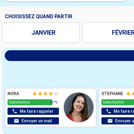
CHOISISSEZ QUAND PARTIR
JANVIER
FÉVRIE
NORA
STEPHANE
Satisfaction
87%
Satisfaction
Me faire rappeler
Me faire r
Envoyer un mail
Envoyer u