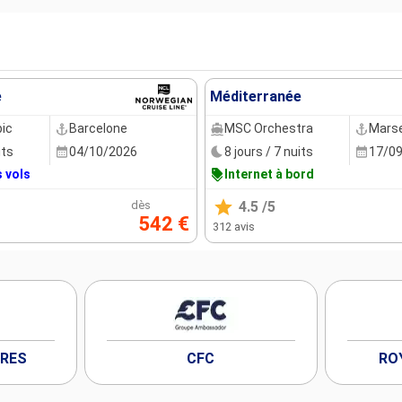
e
Méditerranée
ic
Barcelone
MSC Orchestra
Marse
its
04/10/2026
8 jours / 7 nuits
17/0
s vols
Internet à bord
dès
4.5
/5
542 €
312 avis
ÈRES
CFC
RO