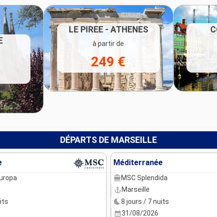
LE PIREE - ATHENES
C
E
à partir de
249 €
DÉPARTS DE MARSEILLE
e
Méditerranée
uropa
MSC Splendida
Marseille
its
8 jours / 7 nuits
31/08/2026