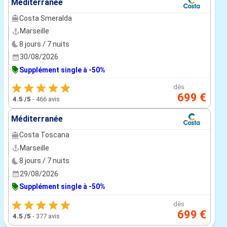
Méditerranée
Costa Smeralda
Marseille
8 jours / 7 nuits
30/08/2026
Supplément single à -50%
dès
699 €
4.5
/5
-
466 avis
Méditerranée
Costa Toscana
Marseille
8 jours / 7 nuits
29/08/2026
Supplément single à -50%
dès
699 €
4.5
/5
-
377 avis