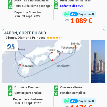
Activités à bord incluses
Idéal pour les familles
-60% sur le 2ème passager
Enfants dès 99€
Départ de Shanghai
Payez en 4X
ven. 03 sept. 2027
1 089 €
dès
JAPON, CORÉE DU SUD
10 jours, Diamond Princess
Croisière Premium
Cuisine raffinée
Service personalisé
Pension complète
Départ de Yokohama
Payez en 4X
mer. 15 sept. 2027
dès