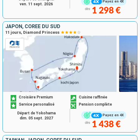
Payez en 4X
ven. 11 sept. 2026
1 298 €
dès
JAPON, CORÉE DU SUD
11 jours, Diamond Princess
Croisière Premium
Cuisine raffinée
Service personalisé
Pension complète
Départ de Yokohama
Payez en 4X
dim. 05 sept. 2027
1 438 €
dès