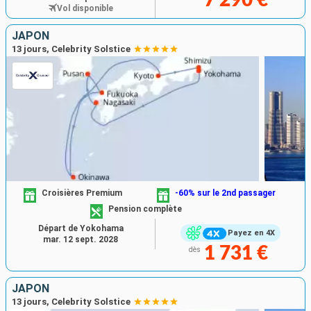
Vol disponible
JAPON
13 jours, Celebrity Solstice
Croisières Premium
-60% sur le 2nd passager
Pension complète
Départ de Yokohama
Payez en 4X
mar. 12 sept. 2028
1 731 €
dès
JAPON
13 jours, Celebrity Solstice