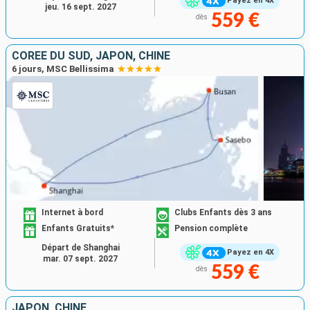
Payez en 4X
jeu. 16 sept. 2027
559 €
dès
CORÉE DU SUD, JAPON, CHINE
6 jours, MSC Bellissima
Internet à bord
Clubs Enfants dès 3 ans
Enfants Gratuits*
Pension complète
Départ de Shanghai
Payez en 4X
mar. 07 sept. 2027
559 €
dès
JAPON, CHINE