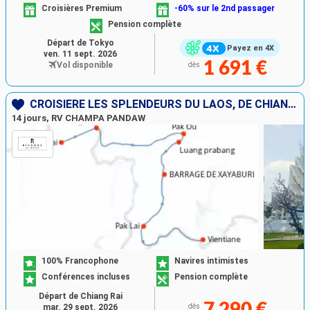
Croisières Premium
-60% sur le 2nd passager
Pension complète
Départ de Tokyo
Payez en 4X
ven. 11 sept. 2026
1 691 €
Vol disponible
dès
CROISIÈRE LES SPLENDEURS DU LAOS, DE CHIANG RAI À VIENTIANE
14 jours, RV CHAMPA PANDAW
100% Francophone
Navires intimistes
Conférences incluses
Pension complète
Départ de Chiang Rai
7 290 €
mar. 29 sept. 2026
dès