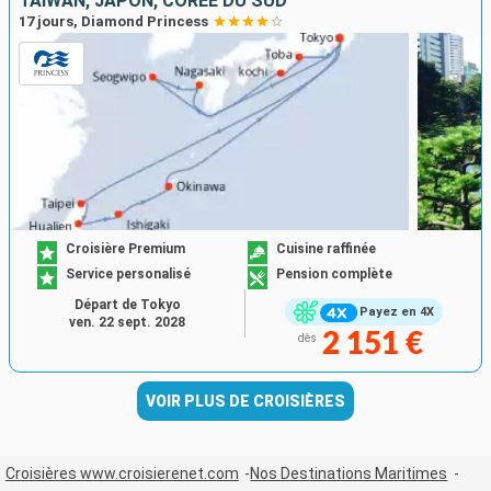
TAÏWAN, JAPON, CORÉE DU SUD
17 jours, Diamond Princess
Croisière Premium
Cuisine raffinée
Service personalisé
Pension complète
Départ de Tokyo
Payez en 4X
ven. 22 sept. 2028
2 151 €
dès
VOIR PLUS DE CROISIÈRES
Croisières www.croisierenet.com
Nos Destinations Maritimes