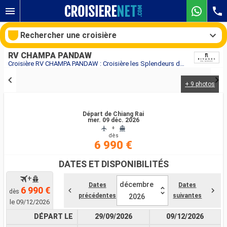
Rechercher une croisière
RV CHAMPA PANDAW
Croisière RV CHAMPA PANDAW : Croisière les Splendeurs du Laos, de Chiang Rai à Vientiane au départ de Chiang Rai
+ 9 photos
Nos destinations
Mois de départ
Départ de Chiang Rai
mer. 09 déc. 2026
+
dès
Ports
Compagnies
6 990 €
Rechercher
DATES ET DISPONIBILITÉS
+
décembre
Dates
Dates
6 990 €
dès
précédentes
suivantes
2026
le 09/12/2026
DÉPART LE
29/09/2026
09/12/2026