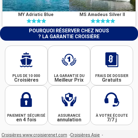
MY Adriatic Blue
MS Amadeus Silver II
POURQUOI RÉSERVER CHEZ NOUS
? LA GARANTIE CROISIÈRE
PLUS DE 10 000
LA GARANTIE DU
FRAIS DE DOSSIER
Croisières
Meilleur Prix
Gratuits
PAIEMENT SÉCURISÉ
ASSURANCE
À VOTRE ÉCOUTE
en 4 fois
annulation
7/7 j
Croisières www.croisierenet.com
Croisières Asie