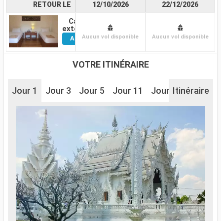
RETOUR LE
12/10/2026
22/12/2026
Cabine
Voir
extérieure
Aucun vol disponible
Aucun vol disponible
Autres
Cabines
VOTRE ITINÉRAIRE
Jour 1
Jour 3
Jour 5
Jour 11
Jour 12
Itinéraire
Jour 13