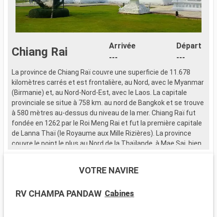
Arrivée
Départ
Chiang Rai
---
---
La province de Chiang Raï couvre une superficie de 11.678
L
kilomètres carrés et est frontalière, au Nord, avec le Myanmar
k
(Birmanie) et, au Nord-Nord-Est, avec le Laos. La capitale
(
provinciale se situe à 758 km. au nord de Bangkok et se trouve
p
à 580 mètres au-dessus du niveau de la mer. Chiang Raï fut
à
fondée en 1262 par le Roi Meng Rai et fut la première capitale
f
de Lanna Thaï (le Royaume aux Mille Rizières). La province
d
couvre le point le plus au Nord de la Thaïlande, à Mae Sai, bien
c
connue pour ses paysages montagneux en dents de scie et
c
ses tribus des collines, et continue dans la région du Triangle
s
VOTRE NAVIRE
d’Or région où les frontières de la Thaïlande, du Myanmar et
d
du Laos se rencontrent.
d
RV CHAMPA PANDAW
Cabines