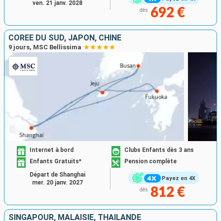
ven. 21 janv. 2028
692 €
dès
CORÉE DU SUD, JAPON, CHINE
9 jours, MSC Bellissima
Internet à bord
Clubs Enfants dès 3 ans
Enfants Gratuits*
Pension complète
Départ de Shanghai
Payez en 4X
mer. 20 janv. 2027
812 €
dès
SINGAPOUR, MALAISIE, THAÏLANDE