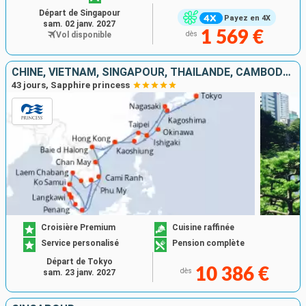
Départ de Singapour
Payez en 4X
sam. 02 janv. 2027
1 569 €
Vol disponible
dès
CHINE, VIETNAM, SINGAPOUR, THAÏLANDE, CAMBODGE, MALAISIE, TAÏWAN, JAPON
43 jours, Sapphire princess
Croisière Premium
Cuisine raffinée
Service personalisé
Pension complète
Départ de Tokyo
10 386 €
dès
sam. 23 janv. 2027