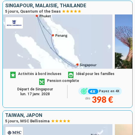
SINGAPOUR, MALAISIE, THAÏLANDE
5 jours, Quantum of the Seas
Activités à bord incluses
Idéal pour les familles
Pension complète
Départ de Singapour
Payez en 4X
lun. 17 janv. 2028
398 €
dès
TAÏWAN, JAPON
5 jours, MSC Bellissima