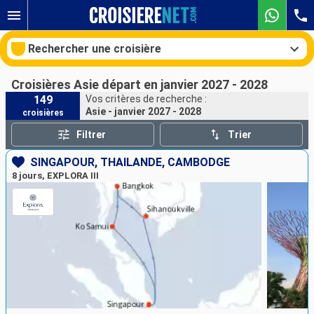
Rechercher une croisière
Croisières Asie départ en janvier 2027 - 2028
149
Vos critères de recherche :
Asie - janvier 2027 - 2028
croisières
Nos destinations
Filtrer
Trier
Mois de départ
SINGAPOUR, THAÏLANDE, CAMBODGE
8 jours, EXPLORA III
Ports
Compagnies
Rechercher