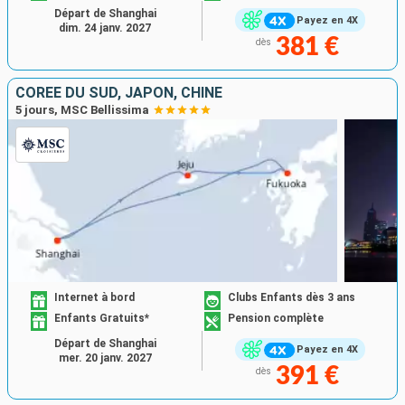
Départ de Shanghai
Payez en 4X
dim. 24 janv. 2027
381 €
dès
CORÉE DU SUD, JAPON, CHINE
5 jours, MSC Bellissima
Internet à bord
Clubs Enfants dès 3 ans
Enfants Gratuits*
Pension complète
Départ de Shanghai
Payez en 4X
mer. 20 janv. 2027
391 €
dès