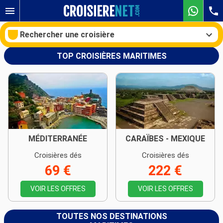
Rechercher une croisière
TOP CROISIÈRES MARITIMES
Nos destinations
Mois de départ
Ports
Compagnies
MÉDITERRANÉE
CARAÏBES - MEXIQUE
Croisières dés
Croisières dés
Rechercher
69 €
222 €
VOIR LES OFFRES
VOIR LES OFFRES
TOUTES NOS DESTINATIONS