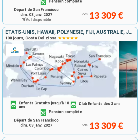
Pension complète
Départ de San Francisco
13 309 €
dim. 03 janv. 2027
dès
Vol disponible
ÉTATS-UNIS, HAWAII, POLYNÉSIE, FIJI, AUSTRALIE, JAPON, CORÉE DU SUD, TAÏWAN, CHINE, VIETNAM, SINGAPOUR, MALAISIE, SRI LANKA, MALDIVES, AFRIQUE DU SUD
100 jours, Costa Deliziosa
Enfants Gratuits jusqu'à 18
Club Enfants dès 3 ans
ans
Pension complète
Départ de San Francisco
13 309 €
dès
dim. 03 janv. 2027