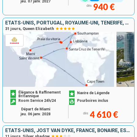
jeu. 07 janv. 2027
940 €
dès
ÉTATS-UNIS, PORTUGAL, ROYAUME-UNI, TENERIFE, SAINT VINCENT-ET-LES-GRENADINES, AFRIQUE DU SUD
31 jours, Queen Elizabeth
Élégance & Raffinement
Navire de Légende
Britannique
Room Service 24h/24
Pourboires inclus
Départ de Miami
4 610 €
dès
jeu. 06 janv. 2028
ÉTATS-UNIS, JOST VAN DYKE, FRANCE, BONAIRE, ESPAGNE
11 jours, Silver shadow