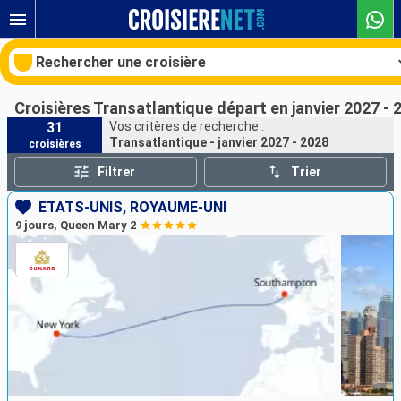
Rechercher une croisière
Croisières Transatlantique départ en janvier 2027 - 
31
Vos critères de recherche :
Transatlantique - janvier 2027 - 2028
croisières
Nos destinations
Filtrer
Trier
Mois de départ
ÉTATS-UNIS, ROYAUME-UNI
9 jours, Queen Mary 2
Ports
Compagnies
Rechercher