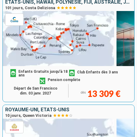
ÉTATS-UNIS, HAWAII, POLYNÉSIE, FIJI, AUSTRALIE, JAPON, CORÉE DU SUD, TAÏWAN, CHINE, VIETNAM, SINGAPOUR, MALAISIE, SRI LANKA, AFRIQUE DU SUD, ITALIE
101 jours, Costa Deliziosa
Enfants Gratuits jusqu'à 18
Club Enfants dès 3 ans
ans
Pension complète
Départ de San Francisco
13 309 €
dès
dim. 03 janv. 2027
ROYAUME-UNI, ÉTATS-UNIS
10 jours, Queen Victoria