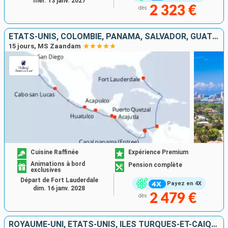
mer. 13 janv. 2027
2 323 €
dès
ÉTATS-UNIS, COLOMBIE, PANAMA, SALVADOR, GUATEMALA, MEXIQUE
15 jours, MS Zaandam
Cuisine Raffinée
Expérience Premium
Animations à bord
Pension complète
exclusives
Départ de Fort Lauderdale
Payez en 4X
dim. 16 janv. 2028
2 479 €
dès
ROYAUME-UNI, ÉTATS-UNIS, ÎLES TURQUES-ET-CAÏQUES, BARBADE, BRÉSIL