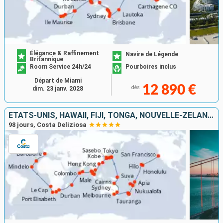
Élégance & Raffinement
Navire de Légende
Britannique
Room Service 24h/24
Pourboires inclus
Départ de Miami
12 890 €
dès
dim. 23 janv. 2028
ÉTATS-UNIS, HAWAII, FIJI, TONGA, NOUVELLE-ZÉLANDE, AUSTRALIE, JAPON, CORÉE DU SUD, TAÏWAN, CHINE, SINGAPOUR, MALAISIE, THAÏLANDE, SRI LANKA, AFRIQUE DU SUD
98 jours, Costa Deliziosa