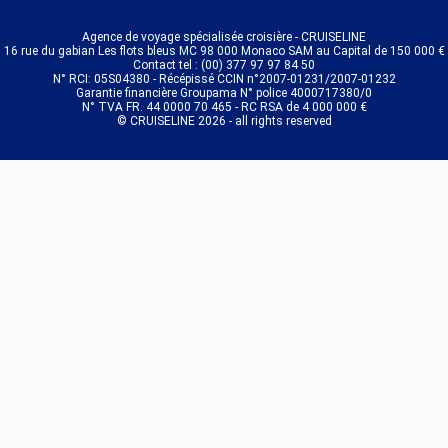
Agence de voyage spécialisée croisière - CRUISELINE
16 rue du gabian Les flots bleus MC 98 000 Monaco SAM au Capital de 150 000 €
Contact tel : (00) 377 97 97 84 50
N° RCI: 05S04380 - Récépissé CCIN n°2007-01231/2007-01232
Garantie financière Groupama N° police 4000717380/0
N° TVA FR. 44 0000 70 465 - RC RSA de 4 000 000 €
© CRUISELINE 2026 - all rights reserved