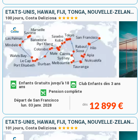
ÉTATS-UNIS, HAWAII, FIJI, TONGA, NOUVELLE-ZÉLANDE, AUSTRALIE, JAPON, CORÉE DU SUD, TAÏWAN, CHINE, SINGAPOUR, MALAISIE, THAÏLANDE, SRI LANKA, AFRIQUE DU SUD
100 jours, Costa Deliziosa
Enfants Gratuits jusqu'à 18
Club Enfants dès 3 ans
ans
Pension complète
Départ de San Francisco
12 899 €
dès
lun. 03 janv. 2028
ÉTATS-UNIS, HAWAII, FIJI, TONGA, NOUVELLE-ZÉLANDE, AUSTRALIE, JAPON, CORÉE DU SUD, TAÏWAN, CHINE, SINGAPOUR, MALAISIE, THAÏLANDE, AFRIQUE DU SUD, ITALIE
101 jours, Costa Deliziosa