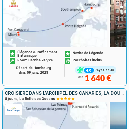
Élégance & Raffinement
Navire de Légende
Britannique
Room Service 24h/24
Pourboires inclus
Départ de Hambourg
Payez en 4X
dim. 09 janv. 2028
1 640 €
dès
CROISIÈRE DANS L'ARCHIPEL DES CANARIES, LA DOUCEUR D'UN ÉTERNEL PRINTEMPS
8 jours, La Belle des Oceans