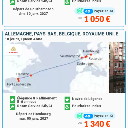
Room Service 24h/24
Pourboires inclus
Départ de Southampton
Payez en 4X
dim. 10 janv. 2027
1 050 €
dès
ALLEMAGNE, PAYS-BAS, BELGIQUE, ROYAUME-UNI, ÉTATS-UNIS
18 jours, Queen Anne
Élégance & Raffinement
Navire de Légende
Britannique
Room Service 24h/24
Pourboires inclus
Départ de Hambourg
Payez en 4X
mar. 05 janv. 2027
1 340 €
dès