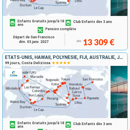
Enfants Gratuits jusqu'à 18
Club Enfants dès 3 ans
ans
Pension complète
Départ de San Francisco
13 309 €
dès
dim. 03 janv. 2027
ÉTATS-UNIS, HAWAII, POLYNÉSIE, FIJI, AUSTRALIE, JAPON, CORÉE DU SUD, TAÏWAN, CHINE, VIETNAM, SINGAPOUR, MALAISIE, SRI LANKA, MALDIVES, AFRIQUE DU SUD
99 jours, Costa Deliziosa
Enfants Gratuits jusqu'à 18
Club Enfants dès 3 ans
ans