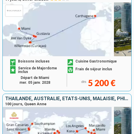
Boissons incluses
Cuisine Gastronomique
Service de Majordome
Frais de séjour inclus
inclus
Départ de Miami
5 200 €
dès
mer. 05 janv. 2028
THAÏLANDE, AUSTRALIE, ÉTATS-UNIS, MALAISIE, PHILIPPINES, FRANCE, ROYAUME-UNI, AFRIQUE DU SUD, PORTUGAL, INDONÉSIE, GUATEMALA, MEXIQUE, SINGAPOUR, ESPAGNE, PANAMA, MAURICE, CHINE, SAINT VINCENT-ET-LES-
100 jours, Queen Anne