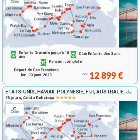
Enfants Gratuits jusqu'à 18
Club Enfants dès 3 ans
ans
Pension complète
Départ de San Francisco
12 899 €
dès
lun. 03 janv. 2028
ÉTATS-UNIS, HAWAII, POLYNÉSIE, FIJI, AUSTRALIE, JAPON, CORÉE DU SUD, TAÏWAN, CHINE, VIETNAM, SINGAPOUR, MALAISIE, SRI LANKA, MALDIVES, AFRIQUE DU SUD
98 jours, Costa Deliziosa