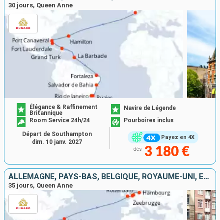
30 jours, Queen Anne
Élégance & Raffinement
Navire de Légende
Britannique
Room Service 24h/24
Pourboires inclus
Départ de Southampton
Payez en 4X
dim. 10 janv. 2027
3 180 €
dès
ALLEMAGNE, PAYS-BAS, BELGIQUE, ROYAUME-UNI, ÉTATS-UNIS, ÎLES TURQUES-ET-CAÏQUES, BARBADE, BRÉSIL
35 jours, Queen Anne