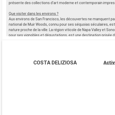
présente des collections d'art moderne et contemporain impres
Que visiter dans les environs ?
Aux environs de San Francisco, les découvertes ne manquent pas
national de Muir Woods, connu pour ses séquoias séculaires, est
nature proche de la ville. La région viticole de Napa Valley et Son
pour ses vignobles et dégustations, est une destination prisée 
Sausalito, accessible en ferry, offre des vues spectaculaires sur 
cadre serein pour une journée de détente.
COSTA DELIZIOSA
Activ