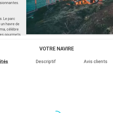
sionnantes.
. Le parc
 un havre de
oma, célèbre
des gourmets.
la baie et un
VOTRE NAVIRE
ités
Descriptif
Avis clients