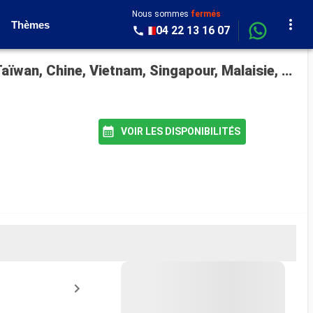
Nous sommes
fermés
Thèmes
04 22 13 16 07
Croisière Costa Deliziosa : États-Unis, Hawaii, Polynésie, Fiji, Australie, Japon, Corée du Sud, Taïwan, Chine, Vietnam, Singapour, Malaisie, Sri Lanka, Maldives, Afrique du Sud au départ de San Francisco
VOIR LES DISPONIBILITÉS