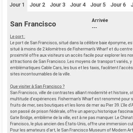
Jour 1
Jour 2
Jour 3
Jour 4
Jour 5
Jour 6
Arrivée
San Francisco
---
Le port :
Le port de San Francisco, situé dans la célèbre baie éponyme, e
situé à moins de 2 kilomètres de Fisherman's Wharf et du centre-v
proximité offre aux visiteurs un accès facile pour explorer les 
attractions de San Francisco. Les moyens de transport variés, y
emblématiques Cable Cars, les bus et les taxis, facilitent l'accès
sites incontournables de la ville.
Que visiter à San Francisco ?
San Francisco, ville de contrastes alliant modernité et histoire, o
multitude d'expériences. Fisherman's Wharf est renommé pour 
fruits de mer, ses boutiques et les lions de mer au Pier 39. L'île d
son passé de prison fédérale, offre un aperçu historique fascina
Gate Bridge, emblème de la ville, est à ne pas manquer. Le Chin
Francisco, le plus ancien des États-Unis, offre une immersion cul
Pour les amateurs d'art, le San Francisco Museum of Modern A