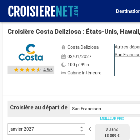
Destinatio
Voir les 66 autres photos
Autres dépa
Costa Deliziosa
San Francis
03/01/2027
100 j / 99 n
4.5/5
Cabine Intérieure
Croisière au départ de
San Francisco
MEILLEUR PRIX
janvier 2027
3 Janv.
13 309 €