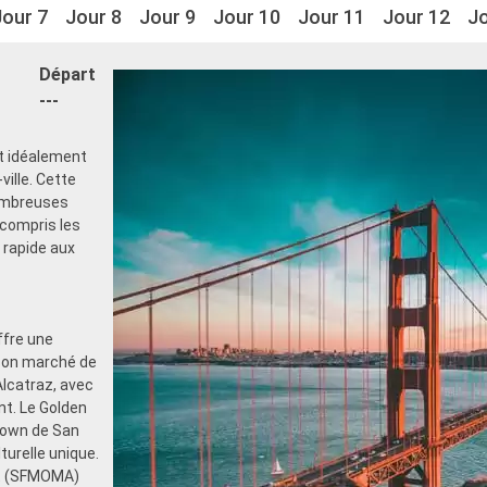
Jour 7
Jour 8
Jour 9
Jour 10
Jour 11
Jour 12
Jo
Départ
---
st idéalement
ille. Cette
nombreuses
 compris les
 rapide aux
ffre une
son marché de
'Alcatraz, avec
nt. Le Golden
atown de San
turelle unique.
rt (SFMOMA)