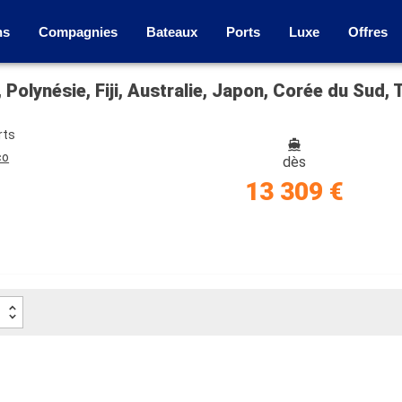
ns
Compagnies
Bateaux
Ports
Luxe
Offres
rts
co
dès
13 309 €