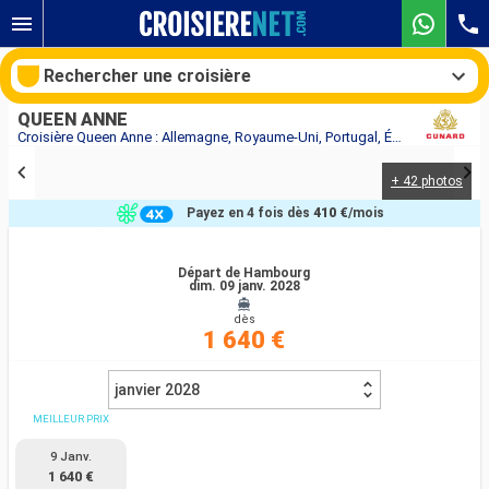
Rechercher une croisière
QUEEN ANNE
Croisière Queen Anne : Allemagne, Royaume-Uni, Portugal, États-Unis au départ de Hambourg
+ 42 photos
Nos destinations
Payez en 4 fois dès
410 €
/mois
Mois de départ
Départ de Hambourg
dim. 09 janv. 2028
Ports
Compagnies
dès
1 640 €
Rechercher
janvier 2028
MEILLEUR PRIX
9 Janv.
1 640 €