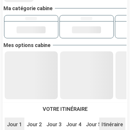
Ma catégorie cabine
Mes options cabine
VOTRE ITINÉRAIRE
Jour 1
Jour 2
Jour 3
Jour 4
Jour 5
Itinéraire
Jour 6
J