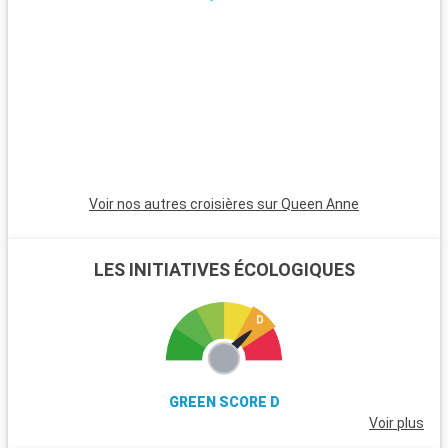
journée en famille, le Heide Park Resort, l'un des plus grands
parcs d'attractions d'Allemagne, est situé à une heure de
route et promet amusement et sensations fortes.
Voir nos autres croisières sur Queen Anne
LES INITIATIVES ÉCOLOGIQUES
GREEN SCORE D
Voir plus