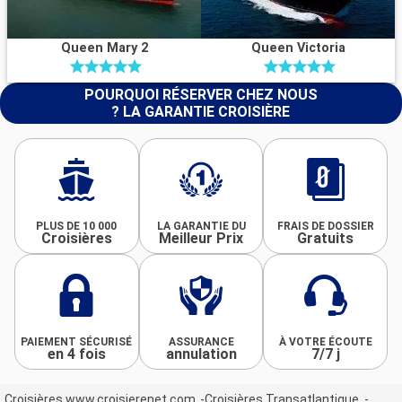
Queen Mary 2
Queen Victoria
POURQUOI RÉSERVER CHEZ NOUS
? LA GARANTIE CROISIÈRE
PLUS DE 10 000
LA GARANTIE DU
FRAIS DE DOSSIER
Croisières
Meilleur Prix
Gratuits
PAIEMENT SÉCURISÉ
ASSURANCE
À VOTRE ÉCOUTE
en 4 fois
annulation
7/7 j
Croisières www.croisierenet.com
Croisières Transatlantique