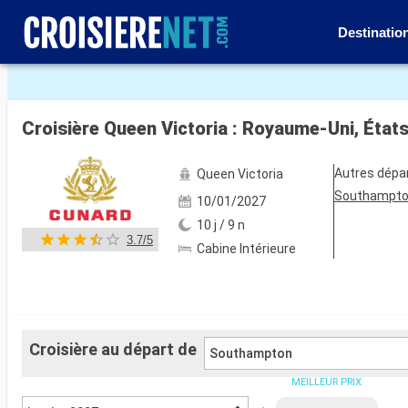
Destinatio
Voir les 113 autres photos
Croisière Queen Victoria : Royaume-Uni, Éta
Autres dépa
Queen Victoria
Southampt
10/01/2027
10 j / 9 n
3.7/5
Cabine Intérieure
Croisière au départ de
Southampton
MEILLEUR PRIX