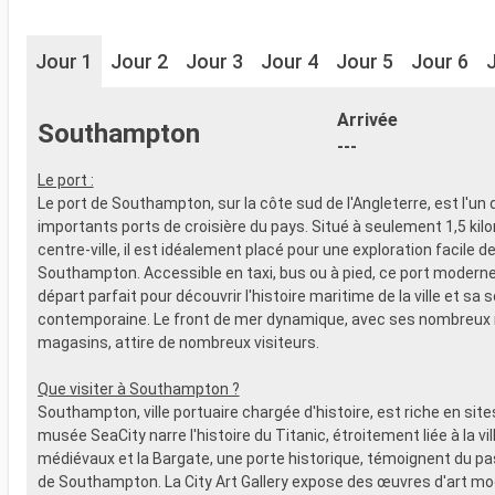
Jour 1
Jour 2
Jour 3
Jour 4
Jour 5
Jour 6
Arrivée
Southampton
---
Le port :
Le port de Southampton, sur la côte sud de l'Angleterre, est l'un 
importants ports de croisière du pays. Situé à seulement 1,5 kil
centre-ville, il est idéalement placé pour une exploration facile d
Southampton. Accessible en taxi, bus ou à pied, ce port moderne 
départ parfait pour découvrir l'histoire maritime de la ville et sa 
contemporaine. Le front de mer dynamique, avec ses nombreux 
magasins, attire de nombreux visiteurs.
Que visiter à Southampton ?
Southampton, ville portuaire chargée d'histoire, est riche en sites
musée SeaCity narre l'histoire du Titanic, étroitement liée à la vi
médiévaux et la Bargate, une porte historique, témoignent du p
de Southampton. La City Art Gallery expose des œuvres d'art mo