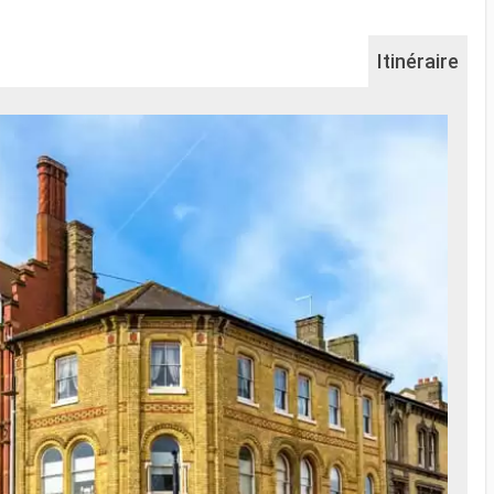
Itinéraire
Na