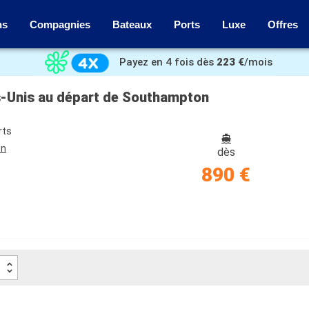
ns
Compagnies
Bateaux
Ports
Luxe
Offres
Payez en 4 fois dès
223 €
/mois
ts-Unis au départ de Southampton
rts
on
dès
890 €