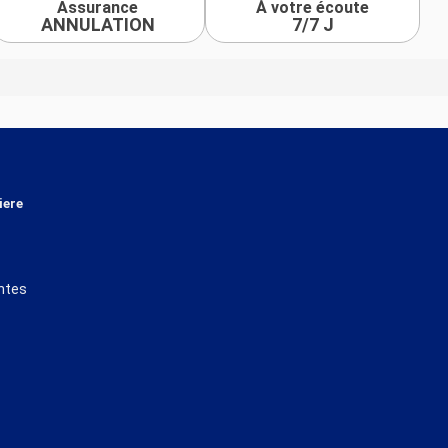
Assurance
À votre écoute
ANNULATION
7/7 J
iere
ntes