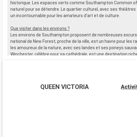
historique. Les espaces verts comme Southampton Common off
naturel pour se détendre. Le quartier culturel, avec ses théâtres 
un incontournable pour les amateurs d'art et de culture.
Que visiter dans les environs ?
Les environs de Southampton proposent de nombreuses excursi
national de New Forest, proche de la ville, est un havre pour les 
les amoureux de la nature, avec ses landes et ses poneys sauva
Winchester, célèbre pour sa cathédrale, est une destination riche
L'île de Wight, accessible en ferry, est parfaite pour les amateurs 
offre de magnifiques plages. Les passionnés d'histoire peuvent
visiter Stonehenge, à moins d'une heure de route.
QUEEN VICTORIA
Activi