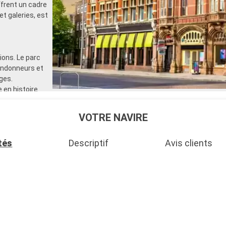
rent un cadre
et galeries, est
ons. Le parc
randonneurs et
ges.
 en histoire.
de voile et
 également
VOTRE NAVIRE
tés
Descriptif
Avis clients