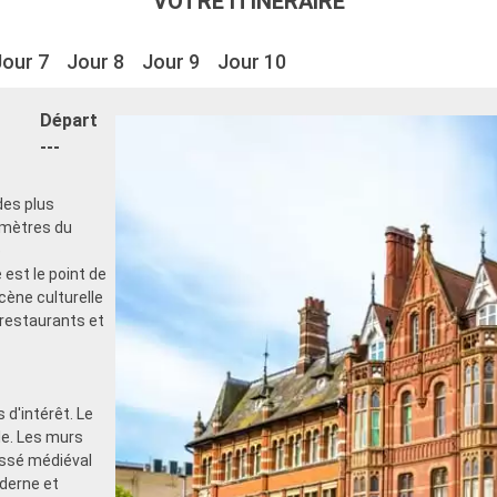
VOTRE ITINÉRAIRE
Jour 7
Jour 8
Jour 9
Jour 10
Départ
---
des plus
omètres du
e
est le point de
scène culturelle
restaurants et
 d'intérêt. Le
lle. Les murs
assé médiéval
derne et