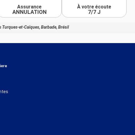
Assurance
À votre écoute
ANNULATION
7/7 J
s Turques-et-Caïques, Barbade, Brésil
iere
ntes