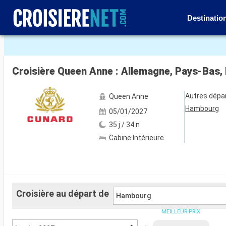
Destinatio
Voir les 42 autres photos
Autres dépa
Queen Anne
Hambourg
05/01/2027
35 j / 34 n
Cabine Intérieure
Croisière au départ de
Hambourg
MEILLEUR PRIX