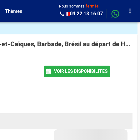
Nous sommes
fermés
Thèmes
04 22 13 16 07
Croisière Queen Anne : Allemagne, Pays-Bas, Belgique, Royaume-Uni, États-Unis, Îles Turques-et-Caïques, Barbade, Brésil au départ de Hambourg
VOIR LES DISPONIBILITÉS