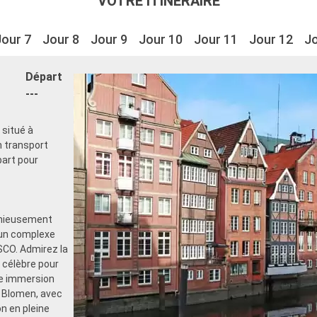
VOTRE ITINÉRAIRE
Jour 7
Jour 8
Jour 9
Jour 10
Jour 11
Jour 12
Jo
Départ
---
 situé à
n transport
part pour
onieusement
 un complexe
SCO. Admirez la
 célèbre pour
ne immersion
n Blomen, avec
n en pleine