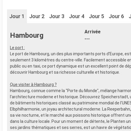
Jour 1
Jour 2
Jour 3
Jour 4
Jour 5
Jour 6
Arrivée
Hambourg
---
Le port :
Le port de Hambourg, un des plus importants ports d'Europe, est
seulement 3 kilomètres du centre-ville. Facilement accessible e
public ou en taxi, ce port dynamique est un excellent point de dé
découvrir Hambourg et sa richesse culturelle et historique.
Que visiter à Hambourg ?
Hambourg, connue comme la "Porte du Monde", mélange harm
l'architecture moderne et historique. Découvrez Speicherstadt,
de bâtiments historiques classé au patrimoine mondial de l'UNE
Elbphilharmonie, un joyau architectural moderne. La Reeperbahn,
sa vie nocturne, et le marché aux poissons historique offrent u
dans la culture locale. Pour un moment de détente, le Planten u
ses jardins thématiques et ses serres, est un havre de végétatio