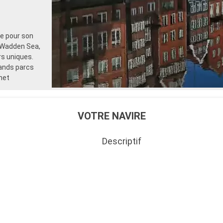
ée pour son
 Wadden Sea,
rs uniques.
rands parcs
met
VOTRE NAVIRE
Descriptif