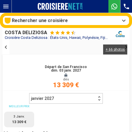
Rechercher une croisière
COSTA DELIZIOSA
Croisière Costa Deliziosa : États-Unis, Hawaii, Polynésie, Fiji, Australie, Japon, Corée du Sud, Taïwan, Chine, Vietnam, Singapour, Malaisie, Sri Lanka, Afrique du Sud, Italie au départ de San Francisco
+ 66 photos
Nos destinations
Mois de départ
Départ de San Francisco
dim. 03 janv. 2027
dès
Ports
Compagnies
13 309 €
Rechercher
janvier 2027
MEILLEUR PRIX
3 Janv.
13 309 €