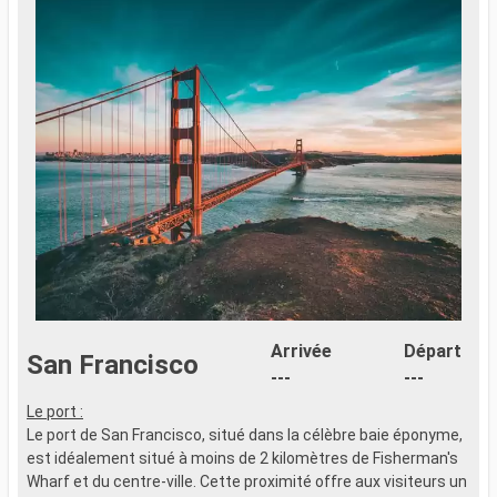
Arrivée
Départ
San Francisco
---
---
Le port :
L
Le port de San Francisco, situé dans la célèbre baie éponyme,
L
est idéalement situé à moins de 2 kilomètres de Fisherman's
e
Wharf et du centre-ville. Cette proximité offre aux visiteurs un
W