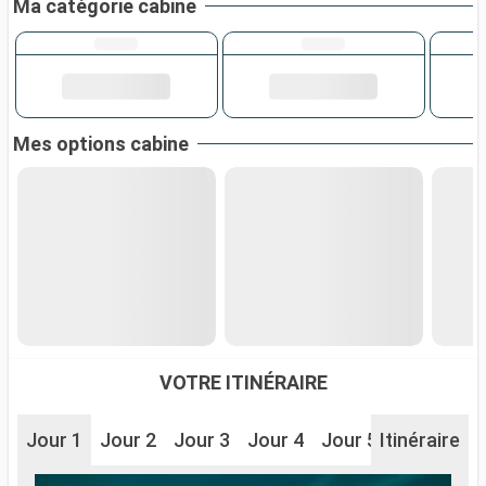
Ma catégorie cabine
Mes options cabine
VOTRE ITINÉRAIRE
Jour 1
Jour 2
Jour 3
Jour 4
Jour 5
Itinéraire
Jour 6
J