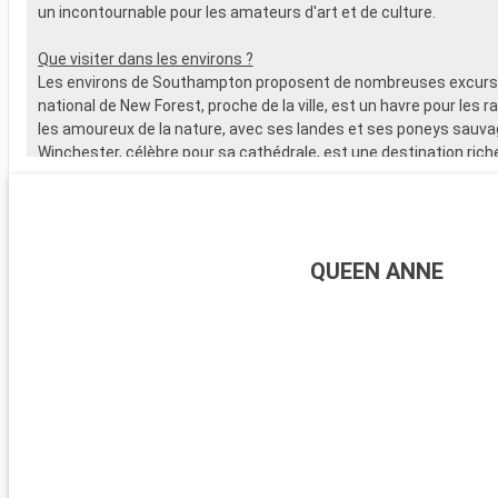
un incontournable pour les amateurs d'art et de culture.
Que visiter dans les environs ?
Les environs de Southampton proposent de nombreuses excursi
national de New Forest, proche de la ville, est un havre pour les 
les amoureux de la nature, avec ses landes et ses poneys sauva
Winchester, célèbre pour sa cathédrale, est une destination riche
L'île de Wight, accessible en ferry, est parfaite pour les amateurs 
offre de magnifiques plages. Les passionnés d'histoire peuvent
visiter Stonehenge, à moins d'une heure de route.
QUEEN ANNE