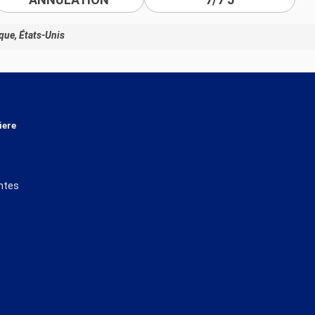
ue, États-Unis
iere
ntes