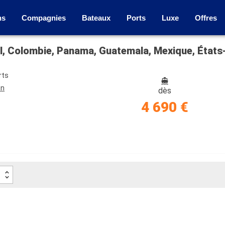
ns
Compagnies
Bateaux
Ports
Luxe
Offres
l, Colombie, Panama, Guatemala, Mexique, État
rts
on
dès
4 690 €