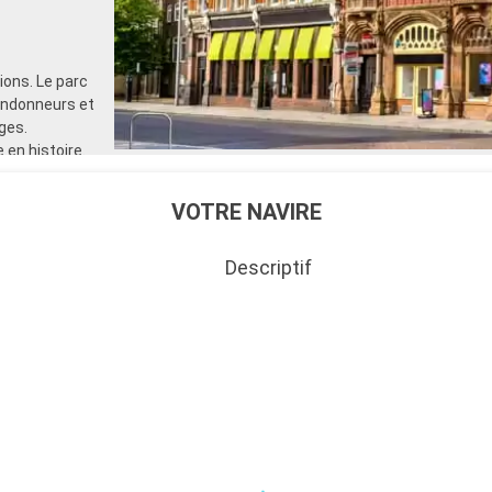
ons. Le parc
randonneurs et
ges.
 en histoire.
de voile et
 également
VOTRE NAVIRE
Descriptif