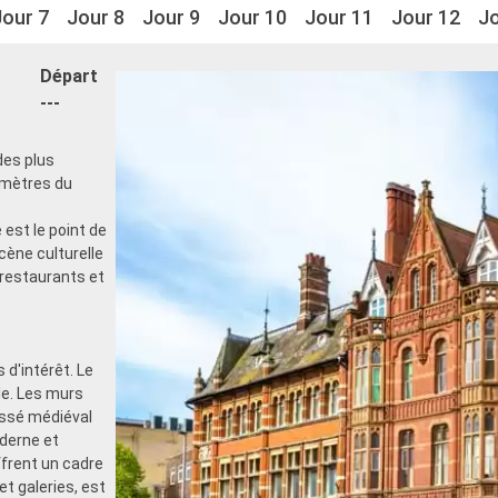
Jour 7
Jour 8
Jour 9
Jour 10
Jour 11
Jour 12
Jo
Départ
---
des plus
omètres du
e
est le point de
scène culturelle
restaurants et
 d'intérêt. Le
lle. Les murs
assé médiéval
derne et
rent un cadre
et galeries, est