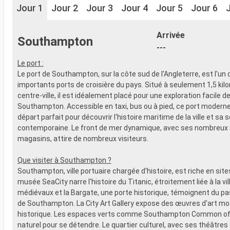
Jour 1
Jour 2
Jour 3
Jour 4
Jour 5
Jour 6
Arrivée
Southampton
---
Le port :
Le port de Southampton, sur la côte sud de l'Angleterre, est l'un 
importants ports de croisière du pays. Situé à seulement 1,5 kil
centre-ville, il est idéalement placé pour une exploration facile d
Southampton. Accessible en taxi, bus ou à pied, ce port moderne 
départ parfait pour découvrir l'histoire maritime de la ville et sa 
contemporaine. Le front de mer dynamique, avec ses nombreux 
magasins, attire de nombreux visiteurs.
Que visiter à Southampton ?
Southampton, ville portuaire chargée d'histoire, est riche en sites
musée SeaCity narre l'histoire du Titanic, étroitement liée à la vi
médiévaux et la Bargate, une porte historique, témoignent du p
de Southampton. La City Art Gallery expose des œuvres d'art mo
historique. Les espaces verts comme Southampton Common off
naturel pour se détendre. Le quartier culturel, avec ses théâtres 