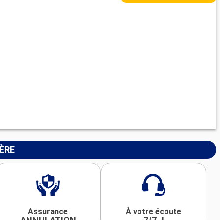
IÈRE
Assurance
À votre écoute
ANNULATION
7/7 J