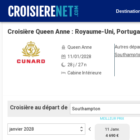
Destinatio
Voir les 42 autres photos
Croisière Queen Anne : Royaume-Uni, Portuga
Autres dépa
Queen Anne
Southampt
11/01/2028
28 j / 27 n
Cabine Intérieure
Croisière au départ de
Southampton
MEILLEUR PRIX
janvier 2028
11 Janv.
4 690 €