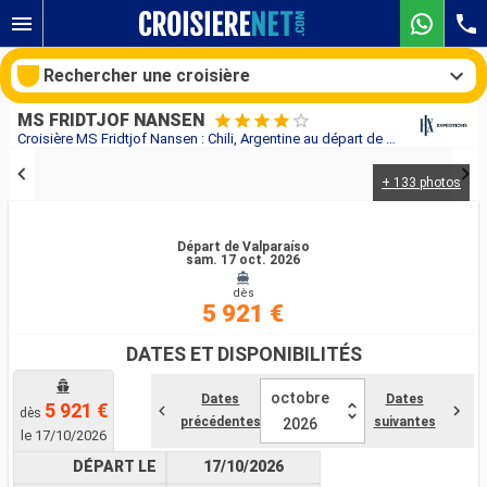
Rechercher une croisière
MS FRIDTJOF NANSEN
Croisière MS Fridtjof Nansen : Chili, Argentine au départ de Valparaíso
+ 133 photos
Nos destinations
Mois de départ
Départ de Valparaíso
sam. 17 oct. 2026
dès
Ports
Compagnies
5 921 €
Rechercher
DATES ET DISPONIBILITÉS
octobre
Dates
Dates
5 921 €
dès
précédentes
suivantes
2026
le 17/10/2026
DÉPART LE
17/10/2026