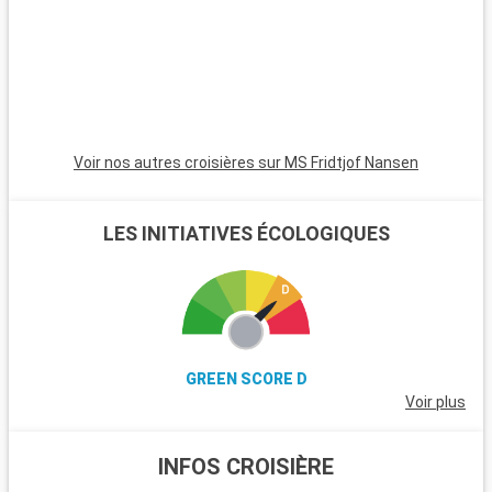
route, offre des sentiers de randonnée et une flore
exceptionnelle. Les vignobles de la vallée de Casablanca,
renommés pour leurs vins blancs, sont une visite
incontournable pour les amateurs de vin. Pour une expérience
balnéaire, les plages de Reñaca et Concon, avec leurs vues
magnifiques sur l'océan Pacifique, sont des destinations
idéales pour une journée de détente et de plaisir en bord de
Voir nos autres croisières sur MS Fridtjof Nansen
mer.
LES INITIATIVES ÉCOLOGIQUES
GREEN SCORE D
Voir plus
INFOS CROISIÈRE