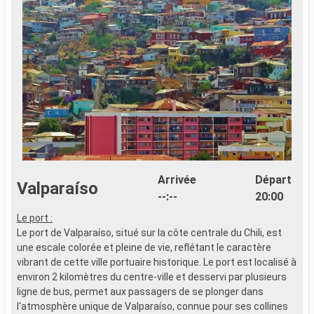
Arrivée
Départ
Valparaíso
--:--
20:00
Le port :
À
Le port de Valparaíso, situé sur la côte centrale du Chili, est
V
une escale colorée et pleine de vie, reflétant le caractère
m
vibrant de cette ville portuaire historique. Le port est localisé à
e
environ 2 kilomètres du centre-ville et desservi par plusieurs
P
ligne de bus, permet aux passagers de se plonger dans
m
l'atmosphère unique de Valparaíso, connue pour ses collines
1