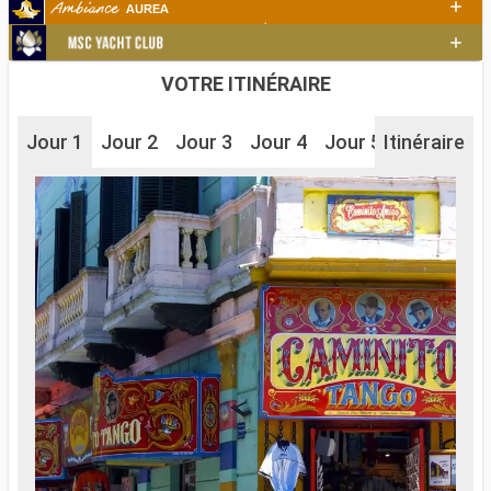
VOTRE ITINÉRAIRE
Jour 1
Jour 2
Jour 3
Jour 4
Jour 5
Itinéraire
Jour 6
J