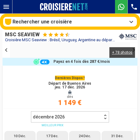
Rechercher une croisière
MSC SEAVIEW
Croisière MSC Seaview : Brésil, Uruguay, Argentine au départ de Buenos Aires
+ 78 photos
Nos destinations
Payez en 4 fois dès
287 €
/mois
Mois de départ
Dernières Dispos !
Départ de Buenos Aires
Ports
Compagnies
jeu. 17 déc. 2026
dès
Rechercher
1 149 €
décembre 2026
MEILLEUR PRIX
10 Déc.
17 Déc.
24 Déc.
31 Déc.