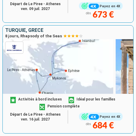
Départ de Le Piree - Athenes
Payez en 4X
ven. 09 juil. 2027
673 €
dès
TURQUIE, GRÈCE
8 jours, Rhapsody of the Seas
Activités à bord incluses
Idéal pour les familles
Pension complète
Départ de Le Piree - Athenes
Payez en 4X
ven. 16 juil. 2027
684 €
dès