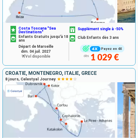
Costa Toscana "Sea
Supplément single à -50%
Destinations"
Enfants Gratuits jusqu'à 18
Club Enfants dès 3 ans
ans
Départ de Marseille
Payez en 4X
dim. 04 juil. 2027
1 029 €
Vol disponible
dès
CROATIE, MONTÉNÉGRO, ITALIE, GRÈCE
8 jours, Celestyal Journey