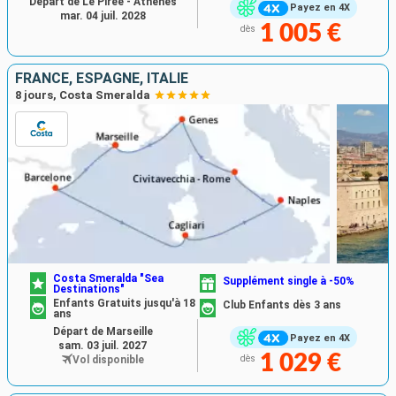
Départ de Le Piree - Athenes
Payez en 4X
mar. 04 juil. 2028
1 005 €
dès
FRANCE, ESPAGNE, ITALIE
8 jours, Costa Smeralda
Costa Smeralda "Sea
Supplément single à -50%
Destinations"
Enfants Gratuits jusqu'à 18
Club Enfants dès 3 ans
ans
Départ de Marseille
Payez en 4X
sam. 03 juil. 2027
1 029 €
Vol disponible
dès