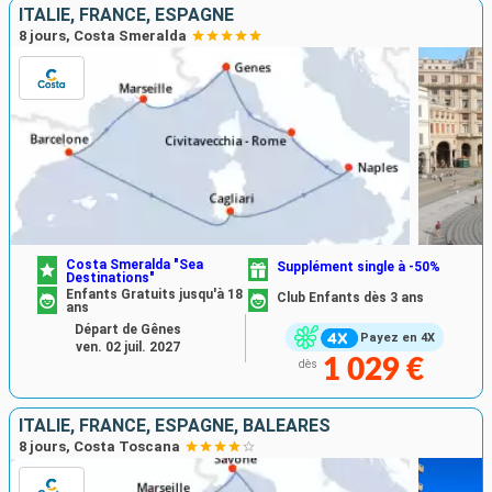
ITALIE, FRANCE, ESPAGNE
8 jours, Costa Smeralda
Costa Smeralda "Sea
Supplément single à -50%
Destinations"
Enfants Gratuits jusqu'à 18
Club Enfants dès 3 ans
ans
Départ de Gênes
Payez en 4X
ven. 02 juil. 2027
1 029 €
dès
ITALIE, FRANCE, ESPAGNE, BALÉARES
8 jours, Costa Toscana