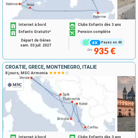
Internet à bord
Clubs Enfants dès 3 ans
Enfants Gratuits*
Pension complète
Départ de Gênes
Payez en 4X
sam. 03 juil. 2027
935 €
dès
CROATIE, GRÈCE, MONTÉNÉGRO, ITALIE
8 jours, MSC Armonia
Internet à bord
Clubs Enfants dès 3 ans