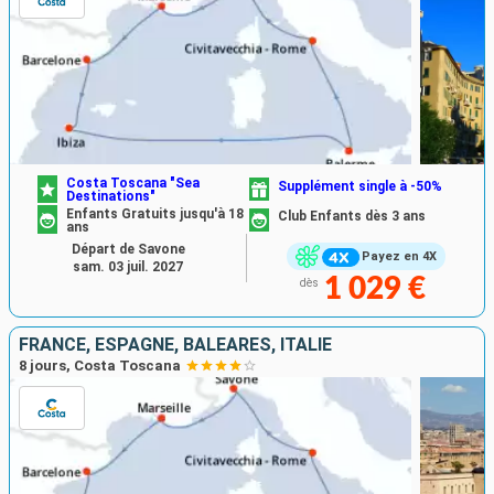
Costa Toscana "Sea
Supplément single à -50%
Destinations"
Enfants Gratuits jusqu'à 18
Club Enfants dès 3 ans
ans
Départ de Savone
Payez en 4X
sam. 03 juil. 2027
1 029 €
dès
FRANCE, ESPAGNE, BALÉARES, ITALIE
8 jours, Costa Toscana