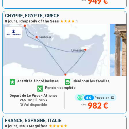
949 €
CHYPRE, EGYPTE, GRÈCE
8 jours, Rhapsody of the Seas
Activités à bord incluses
Idéal pour les familles
Pension complète
Départ de Le Piree - Athenes
Payez en 4X
ven. 02 juil. 2027
982 €
Vol disponible
dès
FRANCE, ESPAGNE, ITALIE
8 jours, MSC Magnifica