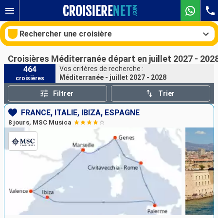
Rechercher une croisière
Croisières Méditerranée départ en juillet 2027 - 202
464
Vos critères de recherche :
Méditerranée - juillet 2027 - 2028
croisières
Nos destinations
Filtrer
Trier
Mois de départ
FRANCE, ITALIE, IBIZA, ESPAGNE
8 jours, MSC Musica
Ports
Compagnies
Rechercher