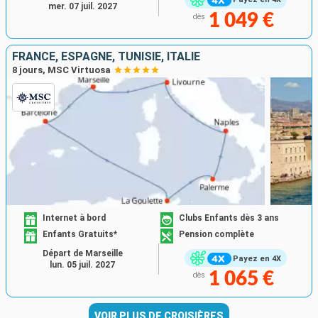
mer. 07 juil. 2027
1 049 €
dès
FRANCE, ESPAGNE, TUNISIE, ITALIE
8 jours, MSC Virtuosa
Internet à bord
Clubs Enfants dès 3 ans
Enfants Gratuits*
Pension complète
Départ de Marseille
Payez en 4X
lun. 05 juil. 2027
1 065 €
dès
VOIR PLUS DE CROISIÈRES