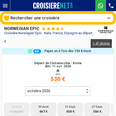
Rechercher une croisière
NORWEGIAN EPIC
Croisière Norwegian Epic : Italie, France, Espagne au départ de Civitavecchia - Rome
+ 47 photos
Nos destinations
Payez en 4 fois dès
133 €
/mois
Mois de départ
Départ de Civitavecchia - Rome
dim. 11 oct. 2026
Ports
Compagnies
dès
530 €
Rechercher
octobre 2026
16 Août
30 Août
13 Sept.
27 Sept.
Complet
847 €
658 €
584 €