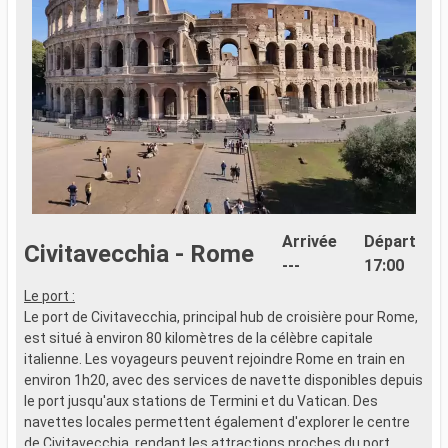
Arrivée
Départ
Civitavecchia - Rome
---
17:00
Le port :
L
Le port de Civitavecchia, principal hub de croisière pour Rome,
L
est situé à environ 80 kilomètres de la célèbre capitale
M
italienne. Les voyageurs peuvent rejoindre Rome en train en
k
environ 1h20, avec des services de navette disponibles depuis
t
le port jusqu'aux stations de Termini et du Vatican. Des
r
navettes locales permettent également d'explorer le centre
v
de Civitavecchia, rendant les attractions proches du port
r