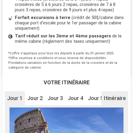
croisières de 5 à 6 jours 2 repas, croisières de 7 à 8
jours 3 repas, croisières de 9 jours et plus 4 repas)
Forfait excursions à terre
(crédit de 50$/cabine dans
chaque port d'escale pour le 1er passager de la cabine
uniquement)
Tarif réduit sur les 3ème et 4ème passagers
de la
même cabine (règlement des taxes uniquement)
*L'offre s'applique pour tous les départs à partir du 01 janvier 2025.
*Offre soumise à conditions et sous réserve de disponibilités.
Prestations variables en fonction de la durée de la croisière et de la
catégorie de cabine.
VOTRE ITINÉRAIRE
Jour 1
Jour 2
Jour 3
Jour 4
Jour 5
Itinéraire
Jour 6
J