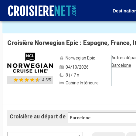
Destinatio
Voir les 47 autres photos
Croisière Norwegian Epic : Espagne, France, I
Autres dépa
Norwegian Epic
Barcelone
04/10/2026
8 j / 7 n
4.5/5
Cabine Intérieure
Croisière au départ de
Barcelone