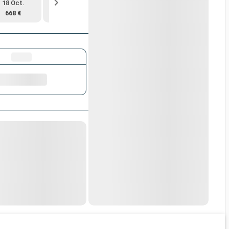
18 Oct.
30 Mai
27 Juin
11 Juil.
668 €
1 090 €
1 230 €
1 140 €