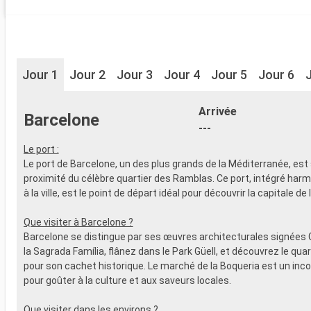
Jour 1
Jour 2
Jour 3
Jour 4
Jour 5
Jour 6
Arrivée
Barcelone
---
Le port :
Le port de Barcelone, un des plus grands de la Méditerranée, est 
proximité du célèbre quartier des Ramblas. Ce port, intégré ha
à la ville, est le point de départ idéal pour découvrir la capitale de
Que visiter à Barcelone ?
Barcelone se distingue par ses œuvres architecturales signées 
la Sagrada Família, flânez dans le Park Güell, et découvrez le qua
pour son cachet historique. Le marché de la Boqueria est un inc
pour goûter à la culture et aux saveurs locales.
Que visiter dans les environs ?