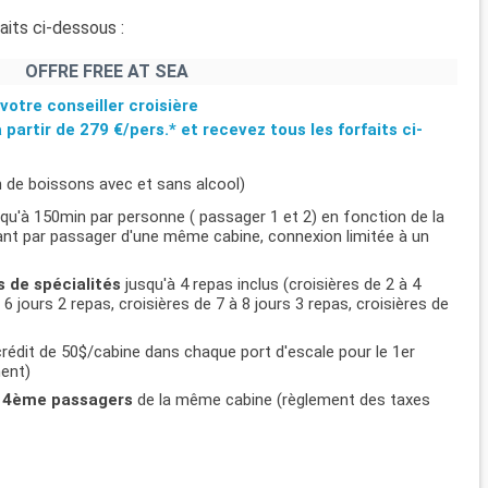
aits ci-dessous :
OFFRE FREE AT SEA
votre conseiller croisière
à partir de
279 €/pers.*
et recevez tous les forfaits ci-
n de boissons avec et sans alcool)
usqu'à 150min par personne ( passager 1 et 2) en fonction de la
ifiant par passager d'une même cabine, connexion limitée à un
s de spécialités
jusqu'à 4 repas inclus (croisières de 2 à 4
 6 jours 2 repas, croisières de 7 à 8 jours 3 repas, croisières de
rédit de 50$/cabine dans chaque port d'escale pour le 1er
ment)
et 4ème passagers
de la même cabine (règlement des taxes