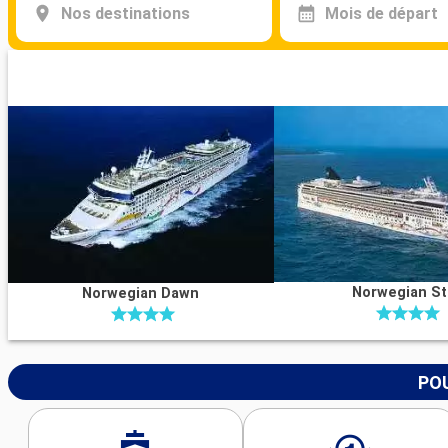
Nos destinations
Mois de départ
Norwegian St
Norwegian Dawn
POU