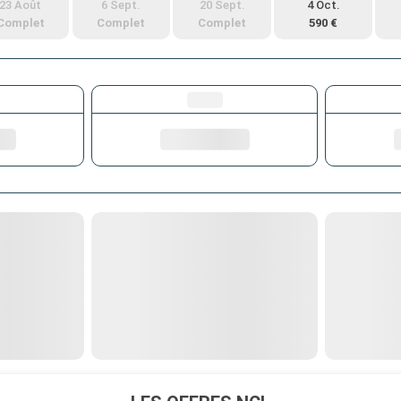
23 Août
6 Sept.
20 Sept.
4 Oct.
Complet
Complet
Complet
590 €