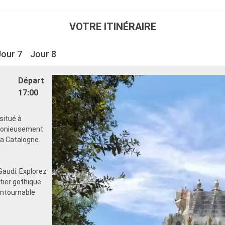
VOTRE ITINÉRAIRE
Jour 7
Jour 8
Départ
17:00
situé à
rmonieusement
 la Catalogne.
Gaudí. Explorez
rtier gothique
ontournable