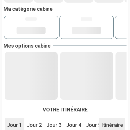
Ma catégorie cabine
Mes options cabine
VOTRE ITINÉRAIRE
Jour 1
Jour 2
Jour 3
Jour 4
Jour 5
Itinéraire
Jour 6
J