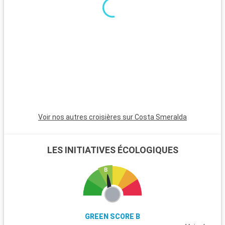
Les sentiers entre ces villages constituent un paradis pour les
a
randonneurs, avec des vues spectaculaires sur la
d
Méditerranée.
L
p
l
r
s
f
Voir nos autres croisières sur Costa Smeralda
LES INITIATIVES ÉCOLOGIQUES
GREEN SCORE B