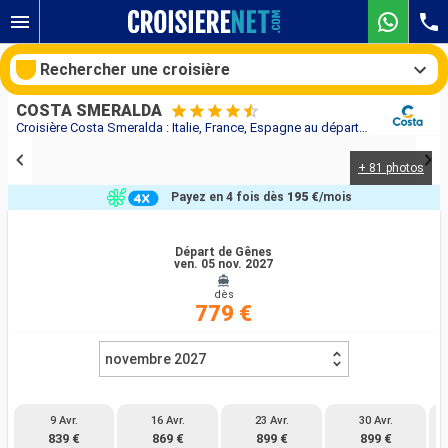
Rechercher une croisière
COSTA SMERALDA
Croisière Costa Smeralda : Italie, France, Espagne au départ de Gênes
+ 81 photos
Nos destinations
Payez en 4 fois dès
195 €
/mois
Mois de départ
Départ de Gênes
ven. 05 nov. 2027
Ports
Compagnies
dès
779 €
Rechercher
novembre 2027
9 Avr.
16 Avr.
23 Avr.
30 Avr.
839 €
869 €
899 €
899 €