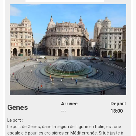
Arrivée
Départ
Genes
---
18:00
Le port :
L
Le port de Gênes, dans la région de Ligurie en Italie, est une
L
escale clé pour les croisières en Méditerranée. Situé juste à
p