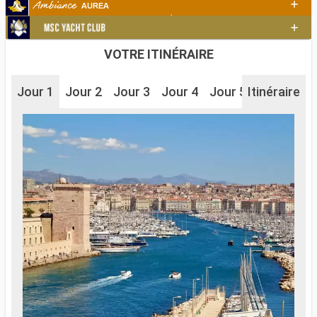
VOTRE ITINÉRAIRE
Jour 1
Jour 2
Jour 3
Jour 4
Jour 5
Itinéraire
Jour 6
J