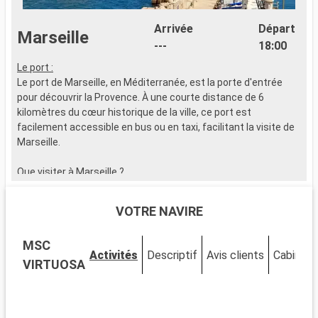
Arrivée
Départ
Marseille
---
18:00
Le port :
L
Le port de Marseille, en Méditerranée, est la porte d'entrée
L
pour découvrir la Provence. À une courte distance de 6
e
kilomètres du cœur historique de la ville, ce port est
i
facilement accessible en bus ou en taxi, facilitant la visite de
p
Marseille.
Q
Que visiter à Marseille ?
B
Rendez-vous à la célèbre basilique Notre-Dame de la Garde à
s
Marseille pour vénéficier d'une vue panoramique spectaculaire
G
VOTRE NAVIRE
sur la ville. Le Vieux-Port et le quartier historique du Panier,
h
avec ses ruelles étroites et maisons colorées, sont
p
MSC
incontournables. Flânez dans ses ruelles qui abritent des
Activités
Descriptif
Avis clients
Cabines
boutiques d'artisans et des cafés pittoresques. Le MuCEM et
Q
VIRTUOSA
la Vieille Charité sont des haltes culturelles importantes. Ne
A
manquez pas le Cours Julien, avec son ambiance bohème et
s
ses fresques murales. Savourez les spécialités locales au
c