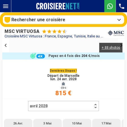
Rechercher une croisière
MSC VIRTUOSA
Croisière MSC Virtuosa : France, Espagne, Tunisie, Italie au départ de Marseille
+ 88 photos
Nos destinations
Payez en 4 fois dès
204 €
/mois
Mois de départ
Dernières Dispos !
Départ de Marseille
Ports
Compagnies
lun. 24 avr. 2028
dès
Rechercher
815 €
avril 2028
26 Avr.
3 Mai
10 Mai
17 Mai