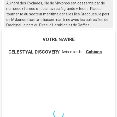
k
Au nord des Cyclades, l'île de Mykonos est desservie par de
p
nombreux ferries et des navires à grande vitesse. Plaque
d
tournante du secteur maritime dans les Iles Grecques, le port
p
de Mykonos facilite la liaison maritime avec les autres îles de
m
l'archipel, le port du Pirée, d'Héraklion et de Raffina.
Opérationnel à longueur d'année, ce terminal maritime est le
Q
lieu de transition des visiteurs souhaitant apprécier les
VOTRE NAVIRE
K
richesses culturelles et les trésors naturels de l'île le temps
a
d'une croisiere Mykonos. Entre autres vestiges du passé à
CELESTYAL DISCOVERY
Avis clients
Cabines
t
découvrir, les quatre fameux moulins à vent ou Kato Mili
p
constituent un véritable emblème. Le monastère de la
p
Panagia Tourliani - authentique lieu de culte construit en 1542
L
- est aussi une des étapes à privilégier dans la partie orientale
d
de Mykonos. Les amoureux de vieilles pierres en croisières à
d
Mykonos n'hésiteront pas à faire un détour par le site
g
néolithique de Ftelia.
Q
L
h
k