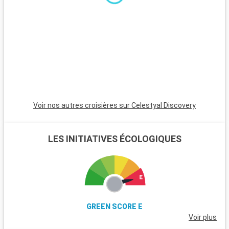
s
d
s
n
r
M
e
Voir nos autres croisières sur Celestyal Discovery
L
L
e
LES INITIATIVES ÉCOLOGIQUES
u
p
Q
P
l
GREEN SCORE E
l
Voir plus
l
t