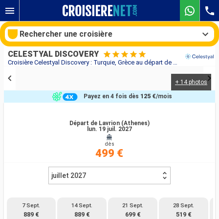
Rechercher une croisière
CELESTYAL DISCOVERY
Croisière Celestyal Discovery : Turquie, Grèce au départ de Lavrion (Athenes)
+ 14 photos
Nos destinations
Payez en 4 fois dès
125 €
/mois
Mois de départ
Départ de Lavrion (Athenes)
lun. 19 juil. 2027
Ports
Compagnies
dès
499 €
Rechercher
juillet 2027
7 Sept.
14 Sept.
21 Sept.
28 Sept.
889 €
889 €
699 €
519 €