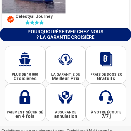
Celestyal Journey
POURQUOI RÉSERVER CHEZ NOUS
? LA GARANTIE CROISIÈRE
PLUS DE 10 000
LA GARANTIE DU
FRAIS DE DOSSIER
Croisières
Meilleur Prix
Gratuits
PAIEMENT SÉCURISÉ
ASSURANCE
À VOTRE ÉCOUTE
en 4 fois
annulation
7/7 j
Croisières www.croisierenet.com
Croisières Méditerranée