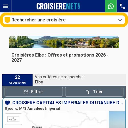
Rechercher une croisière
Nos destinations
Croisières Elbe : Offres et promotions 2026 -
2027
Mois de départ
22
Vos critères de recherche :
Ports
Compagnies
Elbe
croisières
Rechercher
Filtrer
Trier
CROISIÈRE CAPITALES IMPÉRIALES DU DANUBE DE BUDAPEST À MUNICH
8 jours, M/S Amadeus Imperial