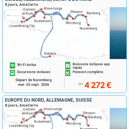
8 jours, AmaCerto
Boissons incluses aux
Wi-Fi inclus
repas
Excursions incluses
Pension complète
Départ de Nuremberg
4 272 €
dès
mer. 02 sept. 2026
EUROPE DU NORD, ALLEMAGNE, SUISSE
8 jours, AmaCerto