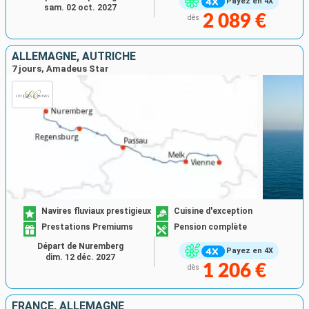
Payez en 4X
sam. 02 oct. 2027
2 089 €
dès
ALLEMAGNE, AUTRICHE
7 jours, Amadeus Star
Navires fluviaux prestigieux
Cuisine d'exception
Prestations Premiums
Pension complète
Départ de Nuremberg
Payez en 4X
dim. 12 déc. 2027
1 206 €
dès
FRANCE, ALLEMAGNE