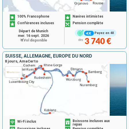
100% Francophone
Navires intimistes
Conférences incluses
Pension complète
Départ de Munich
Payez en 4X
mer. 16 sept. 2026
3 740 €
Vol disponible
dès
SUISSE, ALLEMAGNE, EUROPE DU NORD
8 jours, AmaCerto
Boissons incluses aux
Wi-Fi inclus
repas
Excursions incluses
Pension complète