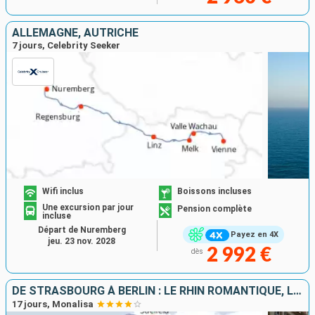
ALLEMAGNE, AUTRICHE
7 jours, Celebrity Seeker
Wifi inclus
Boissons incluses
Une excursion par jour
Pension complète
incluse
Départ de Nuremberg
Payez en 4X
jeu. 23 nov. 2028
2 992 €
dès
DE STRASBOURG À BERLIN : LE RHIN ROMANTIQUE, LA HOLLANDE ET L'ELBE EN CROISIÈRE
17 jours, Monalisa