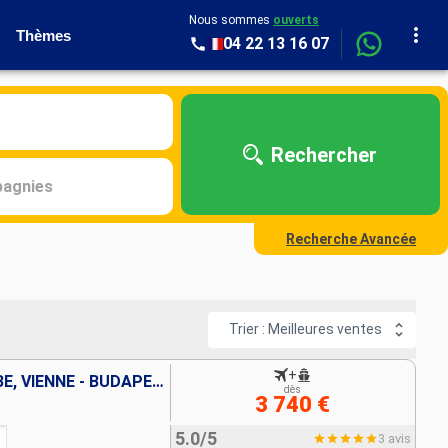
Nous sommes
ouverts
Thèmes
04 22 13 16 07
Rechercher
agnies
Recherche Avancée
Trier : Meilleures ventes
+
CROISIÈRE AU FIL DU DANUBE, VIENNE - BUDAPEST, LES PORTES DE FER
dès
3 740 €
5.0/5
3 avis