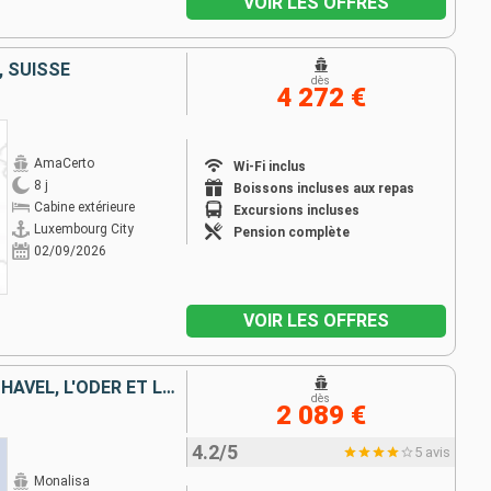
VOIR LES OFFRES
 SUISSE
dès
4 272 €
AmaCerto
Wi-Fi inclus
8 j
Boissons incluses aux repas
Cabine extérieure
Excursions incluses
Luxembourg City
Pension complète
02/09/2026
VOIR LES OFFRES
DE COPENHAGUE À BERLIN : LA HAVEL, L'ODER ET LA MER BALTIQUE
dès
2 089 €
4.2/5
5 avis
Monalisa