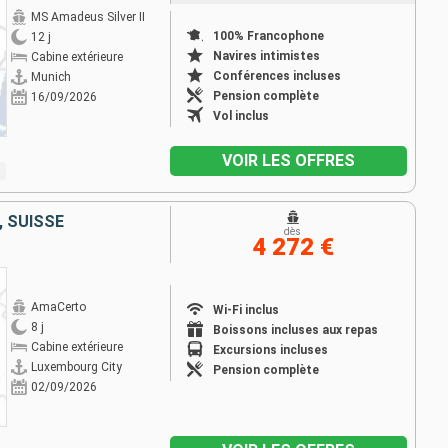
MS Amadeus Silver II
100% Francophone
12 j
Navires intimistes
Cabine extérieure
Conférences incluses
Munich
Pension complète
16/09/2026
Vol inclus
VOIR LES OFFRES
 SUISSE
dès
4 272 €
AmaCerto
Wi-Fi inclus
8 j
Boissons incluses aux repas
Cabine extérieure
Excursions incluses
Luxembourg City
Pension complète
02/09/2026