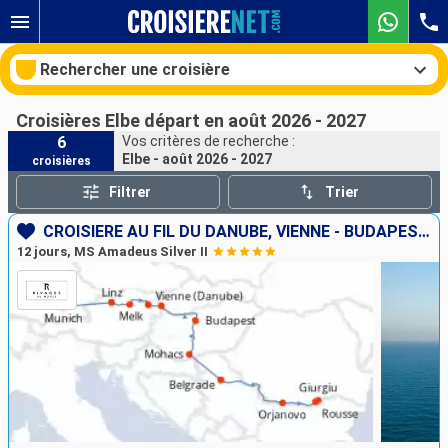
Rechercher une croisière
Croisières Elbe départ en août 2026 - 2027
6
Vos critères de recherche :
Elbe - août 2026 - 2027
croisières
Nos destinations
Filtrer
Trier
Mois de départ
CROISIÈRE AU FIL DU DANUBE, VIENNE - BUDAPEST, LES PORTES DE FER
12 jours, MS Amadeus Silver II
Ports
Compagnies
Rechercher