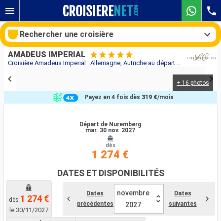
Rechercher une croisière
AMADEUS IMPERIAL
Croisière Amadeus Imperial : Allemagne, Autriche au départ de Nuremberg
+ 16 photos
Nos destinations
Payez en 4 fois dès
319 €
/mois
Mois de départ
Départ de Nuremberg
mar. 30 nov. 2027
Ports
Compagnies
dès
1 274 €
Rechercher
DATES ET DISPONIBILITÉS
novembre
Dates
Dates
1 274 €
dès
précédentes
suivantes
2027
le 30/11/2027