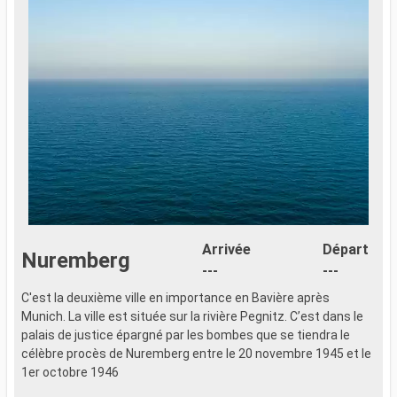
Arrivée
Départ
Nuremberg
---
---
C'est la deuxième ville en importance en Bavière après
C
Munich. La ville est située sur la rivière Pegnitz. C’est dans le
M
palais de justice épargné par les bombes que se tiendra le
p
célèbre procès de Nuremberg entre le 20 novembre 1945 et le
c
1er octobre 1946
1