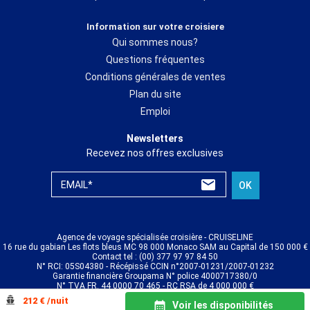
Information sur votre croisiere
Qui sommes nous?
Questions fréquentes
Conditions générales de ventes
Plan du site
Emploi
Newsletters
Recevez nos offres exclusives
EMAIL*
OK
Agence de voyage spécialisée croisière - CRUISELINE
16 rue du gabian Les flots bleus MC 98 000 Monaco SAM au Capital de 150 000 €
Contact tel : (00) 377 97 97 84 50
N° RCI: 05S04380 - Récépissé CCIN n°2007-01231/2007-01232
Garantie financière Groupama N° police 4000717380/0
N° TVA FR. 44 0000 70 465 - RC RSA de 4 000 000 €
© CRUISELINE 2026 - all rights reserved
212 € /nuit
Voir les disponibilités