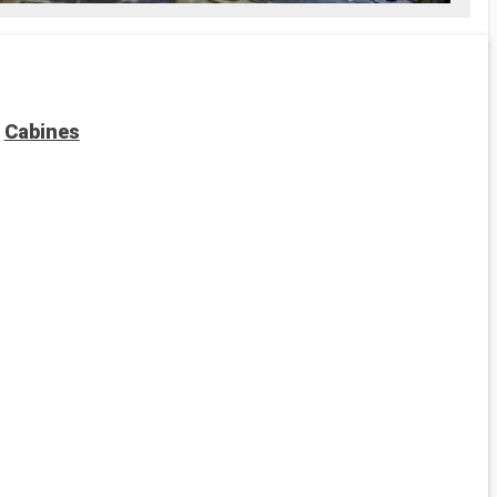
ourag
deven
Cabines