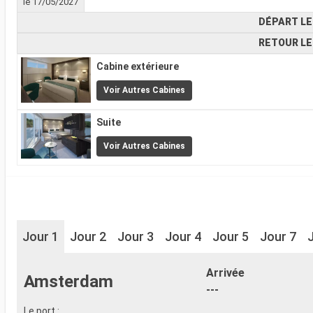
le 17/05/2027
DÉPART LE
RETOUR LE
Cabine extérieure
Voir Autres Cabines
Suite
Voir Autres Cabines
Jour 1
Jour 2
Jour 3
Jour 4
Jour 5
Jour 7
Arrivée
Amsterdam
---
Le port :