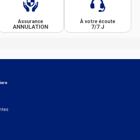
Assurance
À votre écoute
ANNULATION
7/7 J
iere
ntes