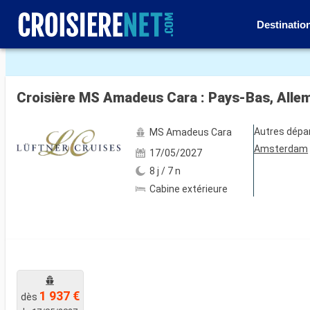
Destinatio
Voir les 5 autres photos
Croisière MS Amadeus Cara : Pays-Bas, All
Autres dépa
MS Amadeus Cara
Amsterdam
17/05/2027
8 j / 7 n
Cabine extérieure
1 937 €
dès