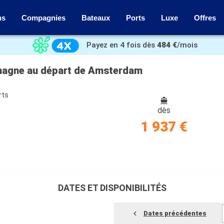
ns
Compagnies
Bateaux
Ports
Luxe
Offres
Payez en 4 fois dès
484 €
/mois
emagne au départ de Amsterdam
rts
dès
1 937 €
DATES ET DISPONIBILITÉS
Dates précédentes