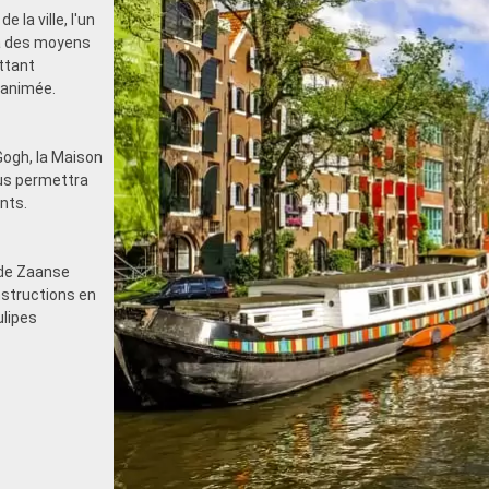
 la ville, l'un
 à des moyens
ttant
 animée.
ogh, la Maison
ous permettra
nts.
 de Zaanse
nstructions en
ulipes