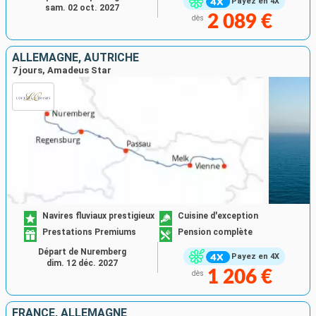
Payez en 4X
sam. 02 oct. 2027
2 089 €
dès
ALLEMAGNE, AUTRICHE
7 jours, Amadeus Star
Navires fluviaux prestigieux
Cuisine d'exception
Prestations Premiums
Pension complète
Départ de Nuremberg
Payez en 4X
dim. 12 déc. 2027
1 206 €
dès
FRANCE, ALLEMAGNE