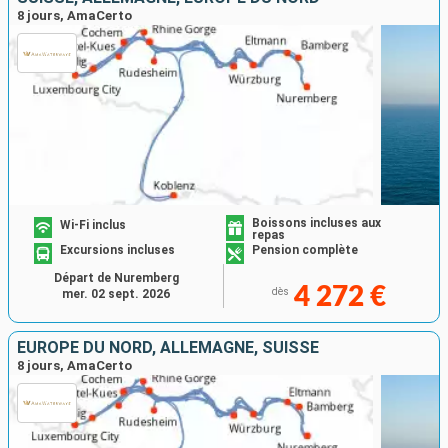
8 jours, AmaCerto
Boissons incluses aux
Wi-Fi inclus
repas
Excursions incluses
Pension complète
Départ de Nuremberg
4 272 €
dès
mer. 02 sept. 2026
EUROPE DU NORD, ALLEMAGNE, SUISSE
8 jours, AmaCerto