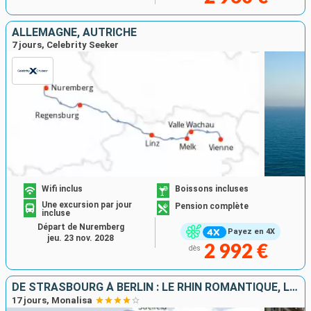
ALLEMAGNE, AUTRICHE
7 jours, Celebrity Seeker
Wifi inclus
Boissons incluses
Une excursion par jour
Pension complète
incluse
Départ de Nuremberg
Payez en 4X
jeu. 23 nov. 2028
2 992 €
dès
DE STRASBOURG À BERLIN : LE RHIN ROMANTIQUE, LA HOLLANDE ET L'ELBE EN CROISIÈRE
17 jours, Monalisa