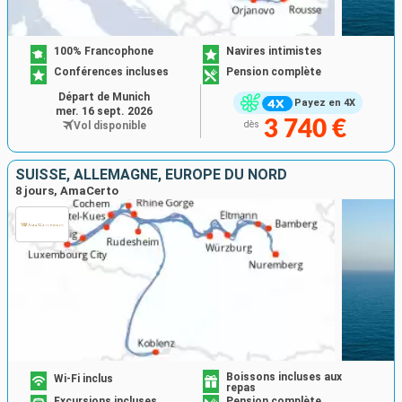
100% Francophone
Navires intimistes
Conférences incluses
Pension complète
Départ de Munich
Payez en 4X
mer. 16 sept. 2026
3 740 €
Vol disponible
dès
SUISSE, ALLEMAGNE, EUROPE DU NORD
8 jours, AmaCerto
Boissons incluses aux
Wi-Fi inclus
repas
Excursions incluses
Pension complète