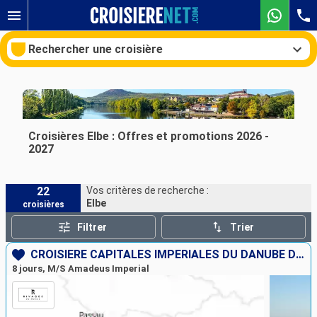
Rechercher une croisière
Nos destinations
Croisières Elbe : Offres et promotions 2026 -
2027
Mois de départ
22
Vos critères de recherche :
Ports
Compagnies
Elbe
croisières
Rechercher
Filtrer
Trier
CROISIÈRE CAPITALES IMPÉRIALES DU DANUBE DE BUDAPEST À MUNICH
8 jours, M/S Amadeus Imperial