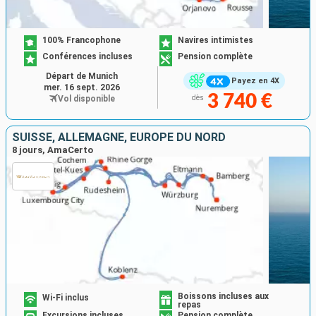
100% Francophone
Navires intimistes
Conférences incluses
Pension complète
Départ de Munich
Payez en 4X
mer. 16 sept. 2026
3 740 €
Vol disponible
dès
SUISSE, ALLEMAGNE, EUROPE DU NORD
8 jours, AmaCerto
Boissons incluses aux
Wi-Fi inclus
repas
Excursions incluses
Pension complète