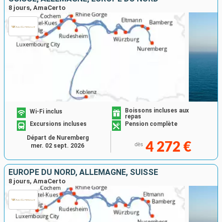
8 jours, AmaCerto
Boissons incluses aux
Wi-Fi inclus
repas
Excursions incluses
Pension complète
Départ de Nuremberg
4 272 €
dès
mer. 02 sept. 2026
EUROPE DU NORD, ALLEMAGNE, SUISSE
8 jours, AmaCerto