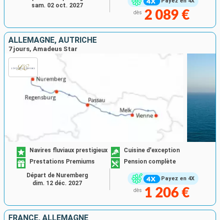
Payez en 4X
sam. 02 oct. 2027
2 089 €
dès
ALLEMAGNE, AUTRICHE
7 jours, Amadeus Star
Navires fluviaux prestigieux
Cuisine d'exception
Prestations Premiums
Pension complète
Départ de Nuremberg
Payez en 4X
dim. 12 déc. 2027
1 206 €
dès
FRANCE, ALLEMAGNE