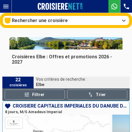
Rechercher une croisière
Nos destinations
Croisières Elbe : Offres et promotions 2026 -
2027
Mois de départ
22
Vos critères de recherche :
Ports
Compagnies
Elbe
croisières
Rechercher
Filtrer
Trier
CROISIÈRE CAPITALES IMPÉRIALES DU DANUBE DE BUDAPEST À MUNICH
8 jours, M/S Amadeus Imperial