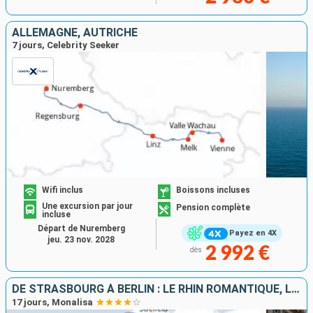
ALLEMAGNE, AUTRICHE
7 jours, Celebrity Seeker
Wifi inclus
Boissons incluses
Une excursion par jour
Pension complète
incluse
Départ de Nuremberg
Payez en 4X
jeu. 23 nov. 2028
2 992 €
dès
DE STRASBOURG À BERLIN : LE RHIN ROMANTIQUE, LA HOLLANDE ET L'ELBE EN CROISIÈRE
17 jours, Monalisa