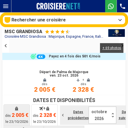
Rechercher une croisière
MSC GRANDIOSA
Croisière MSC Grandiosa : Majorque, Espagne, France, Italie au départ de Palma de Majorque
+ 69 photos
Nos destinations
Payez en 4 fois dès
501 €
/mois
Mois de départ
Départ de Palma de Majorque
ven. 23 oct. 2026
Ports
Compagnies
+
dès
dès
2 005 €
2 328 €
Rechercher
DATES ET DISPONIBILITÉS
+
octobre
Dates
Dat
2 005 €
2 328 €
dès
dès
précédentes
suiva
2026
le 23/10/2026
le 23/10/2026