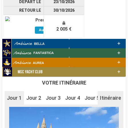
DÉPART LE
23/10/2026
RETOUR LE
30/10/2026
Premium
Voir
2 005 €
Autres
Cabines
VOTRE ITINÉRAIRE
Jour 1
Jour 2
Jour 3
Jour 4
Jour 5
Itinéraire
Jour 6
J