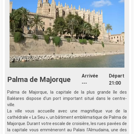
Arrivée
Départ
Palma de Majorque
---
21:00
Palma de Majorque, la capitale de la plus grande île des
L
Baléares dispose d'un port important situé dans le centre-
L
ville.
e
La ville vous accueille avec une magnifique vue de la
i
cathédrale « La Seu », un bâtiment emblématique de Palma de
p
Majorque. Durant votre escale de croisière, les rues pavées de
la capitale vous emmèneront au Palais l'Almudaina, une des
Q