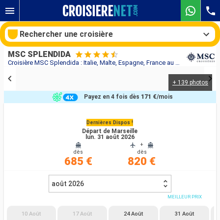
Rechercher une croisière
MSC SPLENDIDA
Croisière MSC Splendida : Italie, Malte, Espagne, France au départ de Marseille
+ 139 photos
Nos destinations
Payez en 4 fois dès
171 €
/mois
Mois de départ
Dernières Dispos !
Départ de Marseille
Ports
Compagnies
lun. 31 août 2026
+
dès
dès
Rechercher
685 €
820 €
août 2026
MEILLEUR PRIX
10 Août
17 Août
24 Août
31 Août