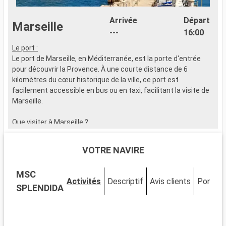
Arrivée
Départ
Marseille
---
16:00
Le port :
L
Le port de Marseille, en Méditerranée, est la porte d'entrée
L
pour découvrir la Provence. À une courte distance de 6
T
kilomètres du cœur historique de la ville, ce port est
A
facilement accessible en bus ou en taxi, facilitant la visite de
e
Marseille.
Q
Que visiter à Marseille ?
L
Rendez-vous à la célèbre basilique Notre-Dame de la Garde à
p
Marseille pour vénéficier d'une vue panoramique spectaculaire
p
VOTRE NAVIRE
sur la ville. Le Vieux-Port et le quartier historique du Panier,
s
avec ses ruelles étroites et maisons colorées, sont
N
MSC
incontournables. Flânez dans ses ruelles qui abritent des
u
Activités
Descriptif
Avis clients
Ponts
boutiques d'artisans et des cafés pittoresques. Le MuCEM et
c
SPLENDIDA
la Vieille Charité sont des haltes culturelles importantes. Ne
c
manquez pas le Cours Julien, avec son ambiance bohème et
ses fresques murales. Savourez les spécialités locales au
Q