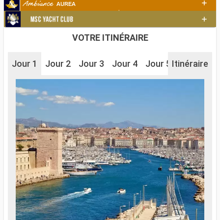
VOTRE ITINÉRAIRE
Jour 1
Jour 2
Jour 3
Jour 4
Jour 5
Itinéraire
Jour 6
J