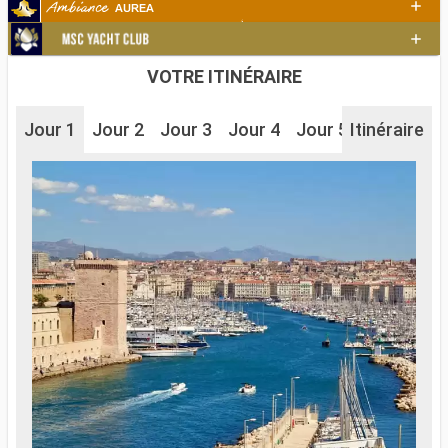
VOTRE ITINÉRAIRE
Jour 1
Jour 2
Jour 3
Jour 4
Jour 5
Itinéraire
Jour 6
J