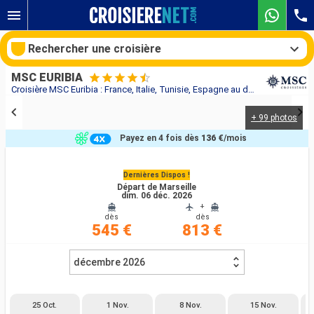
Rechercher une croisière
MSC EURIBIA
Croisière MSC Euribia : France, Italie, Tunisie, Espagne au départ de Marseille
+ 99 photos
Nos destinations
Payez en 4 fois dès
136 €
/mois
Mois de départ
Dernières Dispos !
Départ de Marseille
Ports
Compagnies
dim. 06 déc. 2026
+
dès
dès
Rechercher
545 €
813 €
décembre 2026
25 Oct.
1 Nov.
8 Nov.
15 Nov.