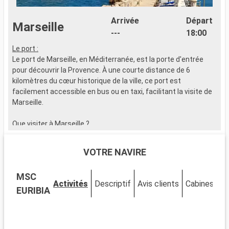
Arrivée
Départ
Marseille
---
18:00
Le port :
L
Le port de Marseille, en Méditerranée, est la porte d'entrée
L
pour découvrir la Provence. À une courte distance de 6
e
kilomètres du cœur historique de la ville, ce port est
c
facilement accessible en bus ou en taxi, facilitant la visite de
p
Marseille.
a
Que visiter à Marseille ?
Q
Rendez-vous à la célèbre basilique Notre-Dame de la Garde à
E
Marseille pour vénéficier d'une vue panoramique spectaculaire
m
VOTRE NAVIRE
sur la ville. Le Vieux-Port et le quartier historique du Panier,
X
avec ses ruelles étroites et maisons colorées, sont
s
MSC
incontournables. Flânez dans ses ruelles qui abritent des
D
Activités
Descriptif
Avis clients
Cabines
boutiques d'artisans et des cafés pittoresques. Le MuCEM et
l
EURIBIA
la Vieille Charité sont des haltes culturelles importantes. Ne
d
manquez pas le Cours Julien, avec son ambiance bohème et
â
ses fresques murales. Savourez les spécialités locales au