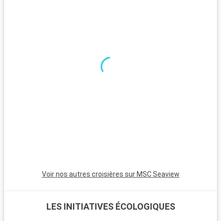
Teatro Massimo, un des plus grands théâtres d'opéra en
Europe. Les jardins de la Villa Giulia sont un oasis de tranquillité
en ville.
Que visiter dans les environs ?
Les environs de Palerme offrent de nombreux sites
intéressants. La ville de Monreale et sa cathédrale aux
mosaïques dorées sont incontournables. Les sites antiques
de Solunto et Segesta offrent un aperçu de l'histoire
sicilienne ancienne. La plage de Mondello est parfaite pour une
journée de détente avec son sable blanc et ses eaux
cristallines. La réserve naturelle de Capo Gallo offre des
randonnées et des vues spectaculaires.
Voir nos autres croisières sur MSC Seaview
LES INITIATIVES ÉCOLOGIQUES