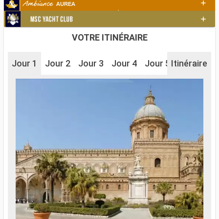
VOTRE ITINÉRAIRE
Jour 1
Jour 2
Jour 3
Jour 4
Jour 5
Itinéraire
Jour 6
J