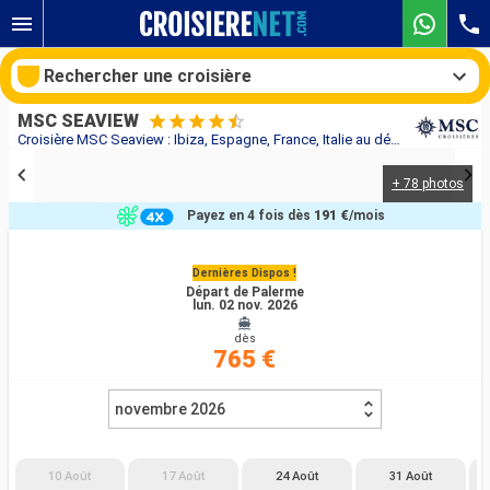
Rechercher une croisière
MSC SEAVIEW
Croisière MSC Seaview : Ibiza, Espagne, France, Italie au départ de Palerme
+ 78 photos
Nos destinations
Payez en 4 fois dès
191 €
/mois
Mois de départ
Dernières Dispos !
Départ de Palerme
Ports
Compagnies
lun. 02 nov. 2026
dès
Rechercher
765 €
novembre 2026
10 Août
17 Août
24 Août
31 Août