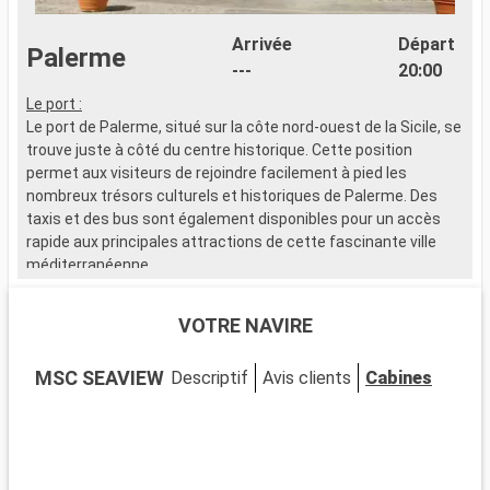
Arrivée
Départ
Palerme
---
20:00
Le port :
Le port de Palerme, situé sur la côte nord-ouest de la Sicile, se
trouve juste à côté du centre historique. Cette position
permet aux visiteurs de rejoindre facilement à pied les
nombreux trésors culturels et historiques de Palerme. Des
taxis et des bus sont également disponibles pour un accès
rapide aux principales attractions de cette fascinante ville
méditerranéenne.
Que visiter à Palerme ?
VOTRE NAVIRE
Palerme, riche d'influences arabes, normandes et baroques,
est un carrefour culturel exceptionnel. Découvrez la
MSC SEAVIEW
Descriptif
Avis clients
Cabines
Cathédrale de Palerme, un monument architectural
impressionnant, et le Palais des Normands avec sa chapelle
Palatine. Les marchés vivants comme Ballarò et Vucciria
offrent une immersion dans la culture locale. Visitez l'église
de la Martorana, célèbre pour ses mosaïques byzantines, et le