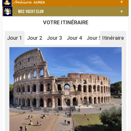
VOTRE ITINÉRAIRE
Jour 1
Jour 2
Jour 3
Jour 4
Jour 5
Itinéraire
Jour 6
J