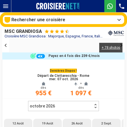
Rechercher une croisière
MSC GRANDIOSA
Croisière MSC Grandiosa : Majorque, Espagne, France, Italie au départ de Civitavecchia - Rome
+ 78 photos
Nos destinations
Payez en 4 fois dès
239 €
/mois
Mois de départ
Dernières Dispos !
Départ de Civitavecchia - Rome
Ports
Compagnies
mer. 07 oct. 2026
+
dès
dès
Rechercher
955 €
1 097 €
octobre 2026
12 Août
19 Août
26 Août
2 Sept.