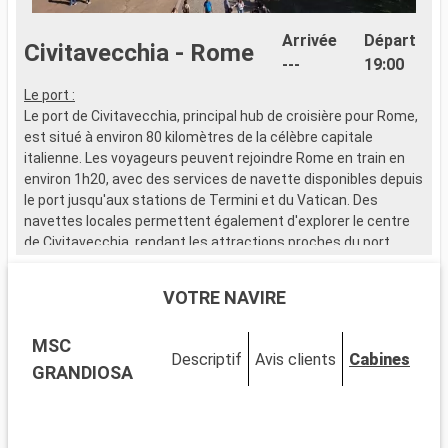
Arrivée
Départ
Civitavecchia - Rome
---
19:00
Le port :
Le port de Civitavecchia, principal hub de croisière pour Rome,
est situé à environ 80 kilomètres de la célèbre capitale
italienne. Les voyageurs peuvent rejoindre Rome en train en
environ 1h20, avec des services de navette disponibles depuis
le port jusqu'aux stations de Termini et du Vatican. Des
navettes locales permettent également d'explorer le centre
de Civitavecchia, rendant les attractions proches du port
facilement accessibles. Cette escale méditerranéenne est le
point de départ parfait pour découvrir les merveilles de Rome.
VOTRE NAVIRE
Que visiter à Civitavecchia ?
MSC
Civitavecchia, une ville portuaire chargée d'histoire, abrite
Descriptif
Avis clients
Cabines
plusieurs sites d'intérêt près du port. Découvrez la Forteresse
GRANDIOSA
Michelangelo, un bastion de la Renaissance offrant de
magnifiques vues sur la mer. Promenez-vous sur le
Lungomare, le boulevard maritime vivant, pour une véritable