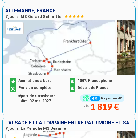
ALLEMAGNE, FRANCE
7 jours, MS Gerard Schmitter
Animations à bord
100% Francophone
Pension complète
Départ de France
Départ de Strasbourg
Payez en 4X
dim. 02 mai 2027
1 819 €
dès
L'ALSACE ET LA LORRAINE ENTRE PATRIMOINE ET SAVOIR-FAIRE, CROISIÈRE DE CHARME SUR LE CANAL DE LA MARNE AU RHIN (FORMULE PORT-PORT)
7 jours, La Peniche MS Jeanine