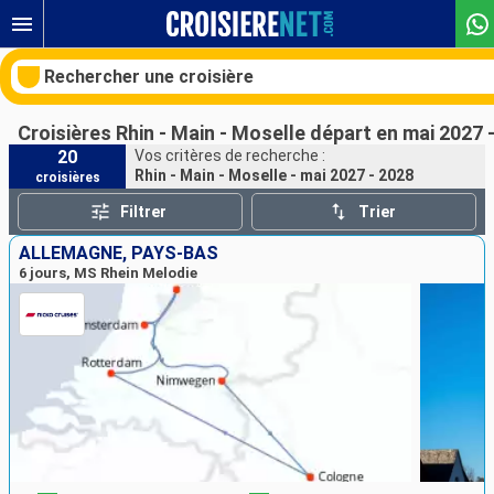
Rechercher une croisière
Croisières Rhin - Main - Moselle départ en mai 2027 
20
Vos critères de recherche :
Rhin - Main - Moselle - mai 2027 - 2028
croisières
Nos destinations
Filtrer
Trier
Mois de départ
ALLEMAGNE, PAYS-BAS
6 jours, MS Rhein Melodie
Ports
Compagnies
Rechercher