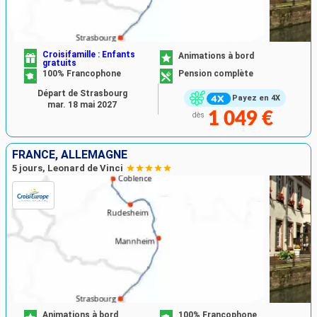
Croisifamille : Enfants
Animations à bord
gratuits
100% Francophone
Pension complète
Départ de Strasbourg
Payez en 4X
mar. 18 mai 2027
1 049 €
dès
FRANCE, ALLEMAGNE
5 jours, Leonard de Vinci
Animations à bord
100% Francophone