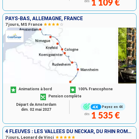
1 109 €
dès
PAYS-BAS, ALLEMAGNE, FRANCE
7 jours, MS France
Animations à bord
100% Francophone
Pension complète
Départ de Amsterdam
Payez en 4X
dim. 02 mai 2027
1 535 €
dès
4 FLEUVES : LES VALLÉES DU NECKAR, DU RHIN ROMANTIQUE, DE LA MOSELLE ET DE LA SARRE
7 jours, Leonard de Vinci