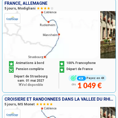
FRANCE, ALLEMAGNE
5 jours, Modigliani
Animations à bord
100% Francophone
Pension complète
Départ de France
Départ de Strasbourg
Payez en 4X
sam. 01 mai 2027
1 049 €
Vol disponible
dès
CROISIÈRE ET RANDONNÉES DANS LA VALLÉE DU RHIN - HISTOIRE, TRADITIONS ET AMBIANCE RHÉNANE
5 jours, MS Monet