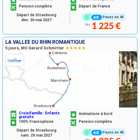
Pension complète
Départ de France
Départ de Strasbourg
Payez en 4X
dim. 30 mai 2027
1 225 €
dès
LA VALLÉE DU RHIN ROMANTIQUE
5 jours, MS Gerard Schmitter
Croisifamille : Enfants
Animations à bord
gratuits
100% Francophone
Pension complète
Départ de Strasbourg
Payez en 4X
sam. 29 mai 2027
dès