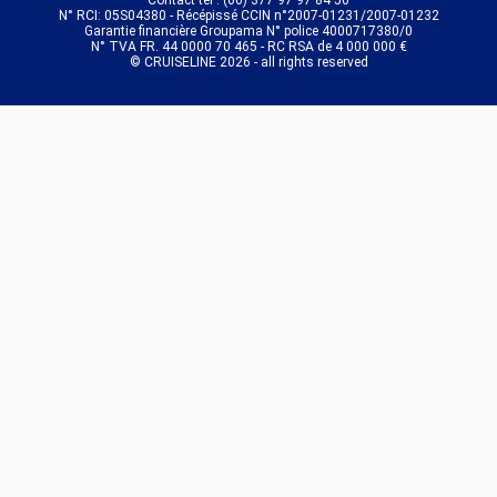
N° RCI: 05S04380 - Récépissé CCIN n°2007-01231/2007-01232
Garantie financière Groupama N° police 4000717380/0
N° TVA FR. 44 0000 70 465 - RC RSA de 4 000 000 €
© CRUISELINE 2026 - all rights reserved