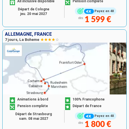
All inclusive disponible
Pension complète
Départ de Cologne
Payez en 4X
jeu. 20 mai 2027
1 599 €
dès
ALLEMAGNE, FRANCE
7 jours, La Boheme
Animations à bord
100% Francophone
Pension complète
Départ de France
Départ de Strasbourg
Payez en 4X
sam. 08 mai 2027
1 800 €
dès