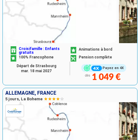
Croisifamille : Enfants
Animations à bord
gratuits
100% Francophone
Pension complète
Départ de Strasbourg
Payez en 4X
mar. 18 mai 2027
1 049 €
dès
ALLEMAGNE, FRANCE
5 jours, La Boheme