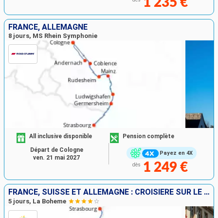
1 235 €
FRANCE, ALLEMAGNE
8 jours, MS Rhein Symphonie
All inclusive disponible
Pension complète
Départ de Cologne
Payez en 4X
ven. 21 mai 2027
1 249 €
dès
FRANCE, SUISSE ET ALLEMAGNE : CROISIÈRE SUR LE RHIN VERS LA RÉGION DES 3 PAYS ET VOYAGE À BORD DU TRAIN "GLACIER EXPRESS"
5 jours, La Boheme