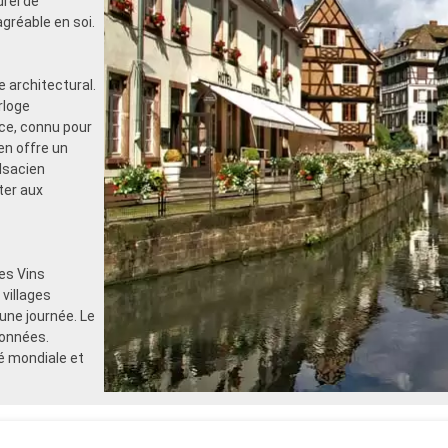
urel de
gréable en soi.
 architectural.
rloge
nce, connu pour
n offre un
lsacien
ter aux
es Vins
villages
une journée. Le
données.
é mondiale et