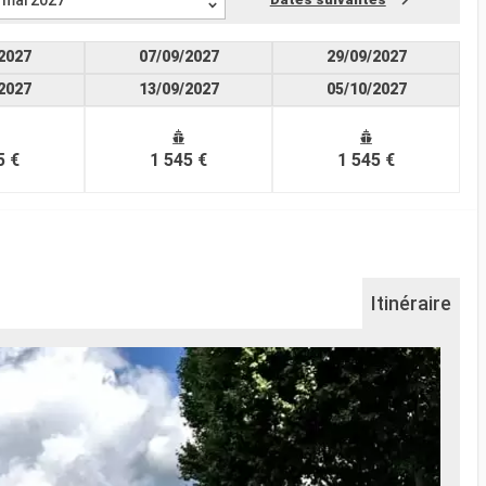
mai 2027
2027
07/09/2027
29/09/2027
2027
13/09/2027
05/10/2027
5 €
1 545 €
1 545 €
Itinéraire
Co
Le po
Le po
trouv