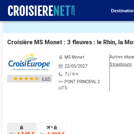
Destinatio
Voir les 13 autres photos
Croisière MS Monet : 3 fleuves : le Rhin, la M
Autres dépa
MS Monet
Strasbourg
22/05/2027
7 j / 6 n
4.6/5
PONT PRINCIPAL 2
LITS
+