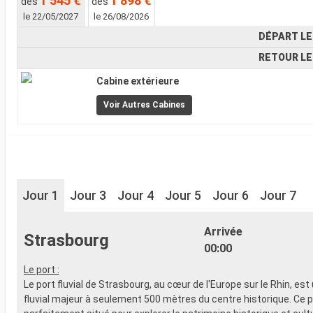
1 545 €
1 898 €
dès
dès
le 22/05/2027
le 26/08/2026
DÉPART LE
RETOUR LE
Cabine extérieure
Voir Autres Cabines
Jour 1
Jour 3
Jour 4
Jour 5
Jour 6
Jour 7
Arrivée
Strasbourg
00:00
Le port :
Le port fluvial de Strasbourg, au cœur de l'Europe sur le Rhin, est
fluvial majeur à seulement 500 mètres du centre historique. Ce p