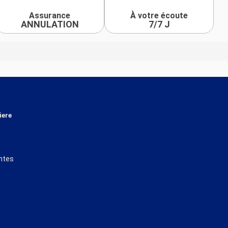
Assurance
À votre écoute
ANNULATION
7/7 J
iere
ntes