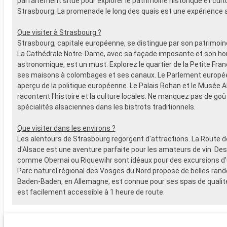
parfaitement situé pour explorer le patrimoine historique et cult
Strasbourg. La promenade le long des quais est une expérience a
Que visiter à Strasbourg ?
Strasbourg, capitale européenne, se distingue par son patrimoine
La Cathédrale Notre-Dame, avec sa façade imposante et son ho
astronomique, est un must. Explorez le quartier de la Petite Fra
ses maisons à colombages et ses canaux. Le Parlement europée
aperçu de la politique européenne. Le Palais Rohan et le Musée A
racontent l'histoire et la culture locales. Ne manquez pas de goû
spécialités alsaciennes dans les bistrots traditionnels.
Que visiter dans les environs ?
Les alentours de Strasbourg regorgent d'attractions. La Route d
d'Alsace est une aventure parfaite pour les amateurs de vin. Des 
comme Obernai ou Riquewihr sont idéaux pour des excursions d'
Parc naturel régional des Vosges du Nord propose de belles ran
Baden-Baden, en Allemagne, est connue pour ses spas de qualit
est facilement accessible à 1 heure de route.