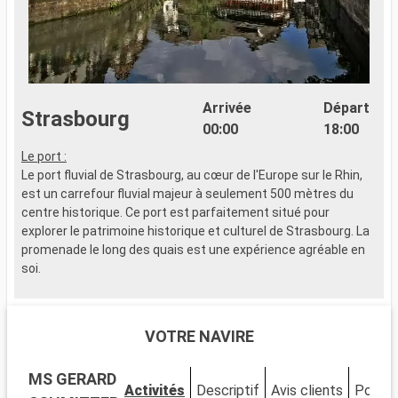
Arrivée
Départ
Strasbourg
00:00
18:00
Le port :
L
Le port fluvial de Strasbourg, au cœur de l'Europe sur le Rhin,
L
est un carrefour fluvial majeur à seulement 500 mètres du
e
centre historique. Ce port est parfaitement situé pour
c
explorer le patrimoine historique et culturel de Strasbourg. La
e
promenade le long des quais est une expérience agréable en
p
soi.
s
Que visiter à Strasbourg ?
Q
Strasbourg, capitale européenne, se distingue par son
S
VOTRE NAVIRE
patrimoine architectural. La Cathédrale Notre-Dame, avec sa
p
façade imposante et son horloge astronomique, est un must.
f
MS GERARD
Explorez le quartier de la Petite France, connu pour ses
E
Activités
Descriptif
Avis clients
Ponts