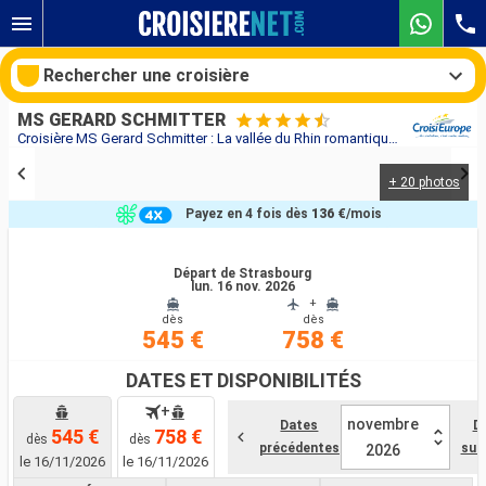
Rechercher une croisière
MS GERARD SCHMITTER
Croisière MS Gerard Schmitter : La vallée du Rhin romantique au départ de Strasbourg
+ 20 photos
Nos destinations
Payez en 4 fois dès
136 €
/mois
Mois de départ
Départ de Strasbourg
lun. 16 nov. 2026
Ports
Compagnies
+
dès
dès
545 €
758 €
Rechercher
DATES ET DISPONIBILITÉS
+
novembre
Dates
D
545 €
758 €
dès
dès
précédentes
sui
2026
le 16/11/2026
le 16/11/2026