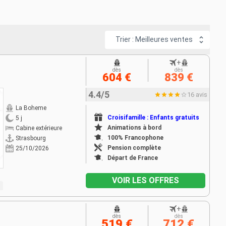
Trier : Meilleures ventes
+
dès
dès
604 €
839 €
4.4/5
16 avis
La Boheme
Croisifamille : Enfants gratuits
5 j
Animations à bord
Cabine extérieure
100% Francophone
Strasbourg
Pension complète
25/10/2026
Départ de France
VOIR LES OFFRES
+
dès
dès
519 €
712 €