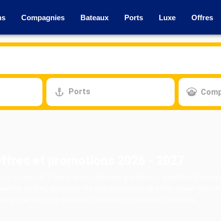
ns
Compagnies
Bateaux
Ports
Luxe
Offres
Ports
Comp
 Offres et promotions 2026 - 2027
ur historique de l'Europe, entre châteaux grandioses, vignobles flori
llées du Rhin, appréciez les vins d'exception de cette région, décou
ge parfait entre tradition culturelle et merveilles naturelles.