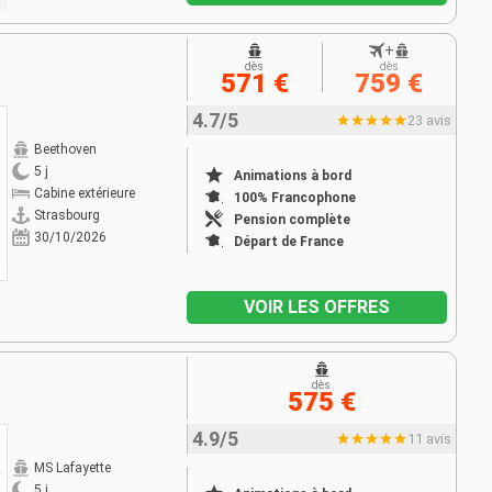
+
dès
dès
571 €
759 €
4.7/5
23 avis
Beethoven
5 j
Animations à bord
Cabine extérieure
100% Francophone
Strasbourg
Pension complète
30/10/2026
Départ de France
VOIR LES OFFRES
dès
575 €
4.9/5
11 avis
MS Lafayette
5 j