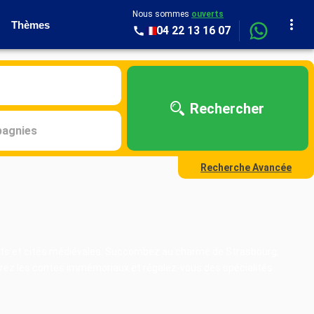
Nous sommes
ouverts
Thèmes
04 22 13 16 07
Rechercher
agnies
Recherche Avancée
ssants et cités médiévales. Succombez au charme de Strasbourg,
vrez les contes immémoriaux et régalez-vous des spécialités