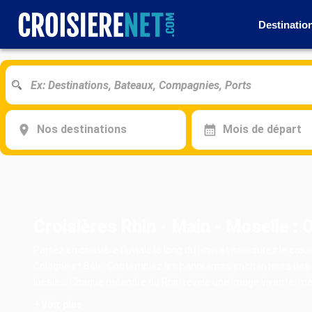
Destinatio
Nos destinations
Mois de départ
Croisières Rhin - Main - Moselle :
Partez en
croisière
fluviale le long du Rhin et parcourez le cœ
Cologne et Bâle. Contemplez les panoramas enchanteurs des va
locales. Chaque méandre du Rhin révèle une image vivante, mélan
+
Voir plus