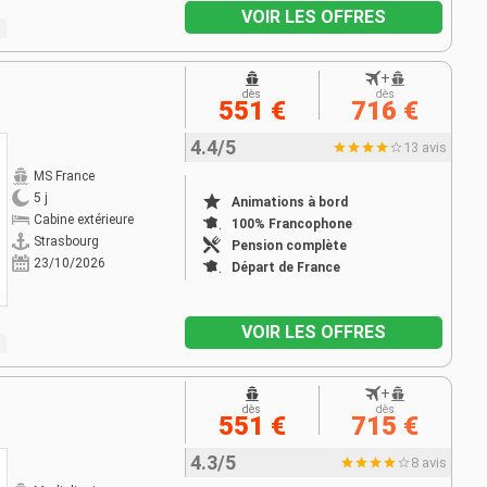
VOIR LES OFFRES
+
dès
dès
551 €
716 €
4.4/5
13 avis
MS France
5 j
Animations à bord
Cabine extérieure
100% Francophone
Strasbourg
Pension complète
23/10/2026
Départ de France
VOIR LES OFFRES
+
dès
dès
551 €
715 €
4.3/5
8 avis