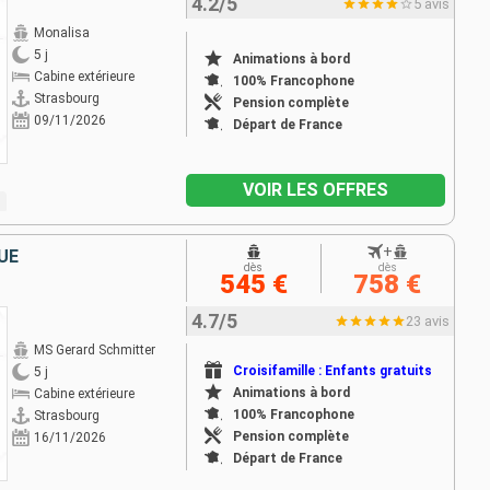
4.2/5
5 avis
Monalisa
5 j
Animations à bord
Cabine extérieure
100% Francophone
Strasbourg
Pension complète
09/11/2026
Départ de France
VOIR LES OFFRES
+
UE
dès
dès
545 €
758 €
4.7/5
23 avis
MS Gerard Schmitter
Croisifamille : Enfants gratuits
5 j
Animations à bord
Cabine extérieure
100% Francophone
Strasbourg
Pension complète
16/11/2026
Départ de France