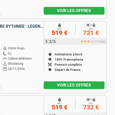
VOIR LES OFFRES
+
LE RHIN EN FOLIE : UNE CROISIÈRE RYTHMÉE : LÉGENDE, SAVEURS ET BONNE HUMEUR
dès
dès
519 €
721 €
3.3/5
3 avis
Victor Hugo
5 j
Animations à bord
Cabine extérieure
100% Francophone
Strasbourg
Pension complète
20/11/2026
Départ de France
VOIR LES OFFRES
+
dès
dès
519 €
732 €