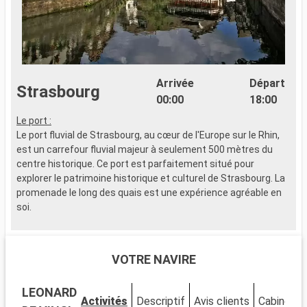
Arrivée
Départ
Strasbourg
00:00
18:00
Le port :
L
Le port fluvial de Strasbourg, au cœur de l'Europe sur le Rhin,
L
est un carrefour fluvial majeur à seulement 500 mètres du
e
centre historique. Ce port est parfaitement situé pour
c
explorer le patrimoine historique et culturel de Strasbourg. La
e
promenade le long des quais est une expérience agréable en
p
soi.
s
Que visiter à Strasbourg ?
Q
Strasbourg, capitale européenne, se distingue par son
S
VOTRE NAVIRE
patrimoine architectural. La Cathédrale Notre-Dame, avec sa
p
façade imposante et son horloge astronomique, est un must.
f
LEONARD
Explorez le quartier de la Petite France, connu pour ses
E
Activités
Descriptif
Avis clients
Cabines