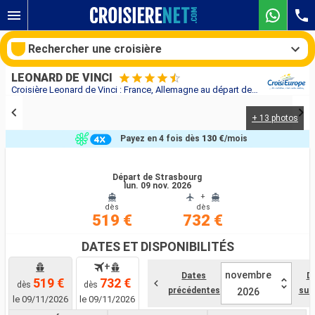
Rechercher une croisière
LEONARD DE VINCI
Croisière Leonard de Vinci : France, Allemagne au départ de Strasbourg
+ 13 photos
Nos destinations
Payez en 4 fois dès
130 €
/mois
Mois de départ
Départ de Strasbourg
lun. 09 nov. 2026
Ports
Compagnies
+
dès
dès
519 €
732 €
Rechercher
DATES ET DISPONIBILITÉS
+
novembre
Dates
D
519 €
732 €
dès
dès
précédentes
sui
2026
le 09/11/2026
le 09/11/2026