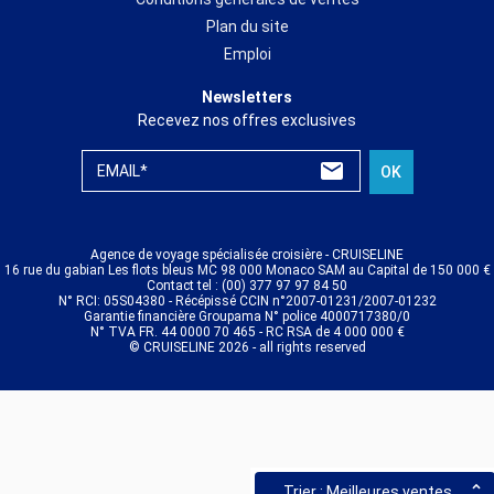
Plan du site
Emploi
Newsletters
Recevez nos offres exclusives
EMAIL*
OK
Agence de voyage spécialisée croisière - CRUISELINE
16 rue du gabian Les flots bleus MC 98 000 Monaco SAM au Capital de 150 000 €
Contact tel : (00) 377 97 97 84 50
N° RCI: 05S04380 - Récépissé CCIN n°2007-01231/2007-01232
Garantie financière Groupama N° police 4000717380/0
N° TVA FR. 44 0000 70 465 - RC RSA de 4 000 000 €
© CRUISELINE 2026 - all rights reserved
Trier : Meilleures ventes