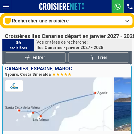
Rechercher une croisière
Croisières Iles Canaries départ en janvier 2027 - 202
36
Vos critères de recherche :
Iles Canaries - janvier 2027 - 2028
croisières
Nos destinations
Filtrer
Trier
Mois de départ
CANARIES, ESPAGNE, MAROC
8 jours, Costa Smeralda
Ports
Compagnies
Rechercher