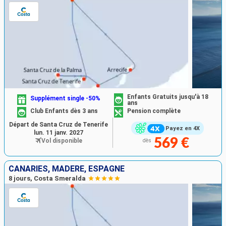
Enfants Gratuits jusqu'à 18
Supplément single -50%
ans
Club Enfants dès 3 ans
Pension complète
Départ de Santa Cruz de Tenerife
Payez en 4X
lun. 11 janv. 2027
569 €
Vol disponible
dès
CANARIES, MADÈRE, ESPAGNE
8 jours, Costa Smeralda