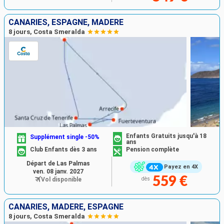
CANARIES, ESPAGNE, MADÈRE
8 jours, Costa Smeralda
Enfants Gratuits jusqu'à 18
Supplément single -50%
ans
Club Enfants dès 3 ans
Pension complète
Départ de Las Palmas
Payez en 4X
ven. 08 janv. 2027
559 €
Vol disponible
dès
CANARIES, MADÈRE, ESPAGNE
8 jours, Costa Smeralda