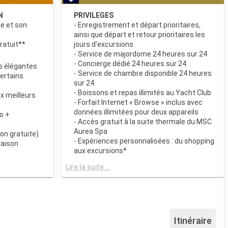
N
PRIVILEGES
ne et son
- Enregistrement et départ prioritaires,
ainsi que départ et retour prioritaires les
ratuit**
jours d'excursions
- Service de majordome 24 heures sur 24
- Concierge dédié 24 heures sur 24
s élégantes
- Service de chambre disponible 24 heures
certains
sur 24
- Boissons et repas illimités au Yacht Club
x meilleurs
- Forfait Internet « Browse » inclus avec
données illimitées pour deux appareils
o +
- Accès gratuit à la suite thermale du MSC
Aurea Spa
on gratuite)
- Expériences personnalisées : du shopping
raison
aux excursions*
- Equipements de relaxation dans chaque
& BAR
Lire la suite...
suite
it disponibles
- Autres attentions personnelles : service
d’assistance pour faire et défaire les
spécialités
valises, journal livré directement en cabine
sur demande*
 plats
- L’expérience la plus récompensée pour le
Itinéraire
 des
versement des points « MSC Voyagers