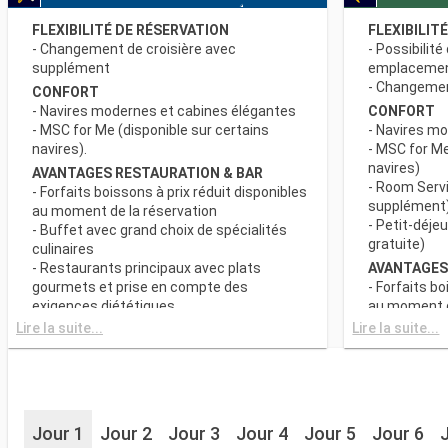
FLEXIBILITÉ DE RÉSERVATION
FLEXIBILIT
- Changement de croisière avec
- Possibilité
supplément
emplaceme
- Changement
CONFORT
- Navires modernes et cabines élégantes
CONFORT
- MSC for Me (disponible sur certains
- Navires m
navires).
- MSC for Me
navires)
AVANTAGES RESTAURATION & BAR
- Room Servi
- Forfaits boissons à prix réduit disponibles
supplément
au moment de la réservation
- Petit-déje
- Buffet avec grand choix de spécialités
gratuite)
culinaires
- Restaurants principaux avec plats
AVANTAGES
gourmets et prise en compte des
- Forfaits bo
exigences diététiques
au moment d
- Buffet ave
Lire la suite...
Lire la suite...
SPORT ET DIVERTISSEMENTS
culinaires
- Programme varié de spectacles de style
- Restaurant
Broadway
gourmets et
- Espace piscine
exigences d
- Equipements sportifs de plein-air
- Choix de l
- Salle de sport équipée avec vue
Jour 1
Jour 2
Jour 3
Jour 4
Jour 5
Jour 6
réserve de di
panoramique