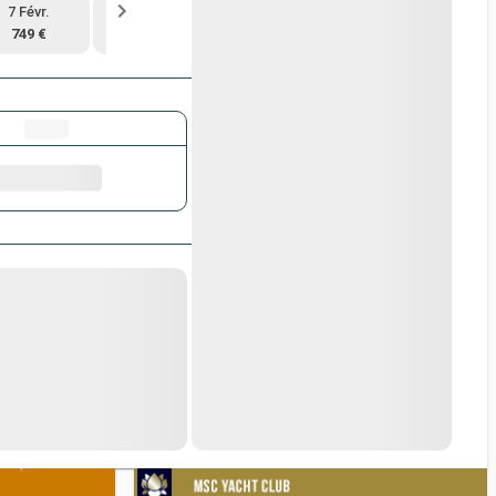
7 Févr.
21 Févr.
28 Févr.
7 Mars
749 €
Complet
Complet
879 €