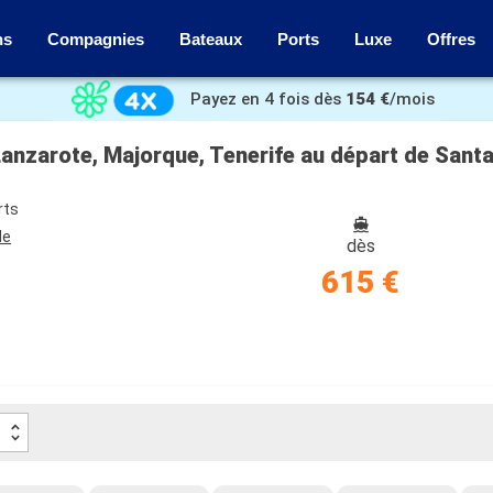
ns
Compagnies
Bateaux
Ports
Luxe
Offres
Payez en 4 fois dès
154 €
/mois
Lanzarote, Majorque, Tenerife au départ de Santa
rts
de
dès
615 €