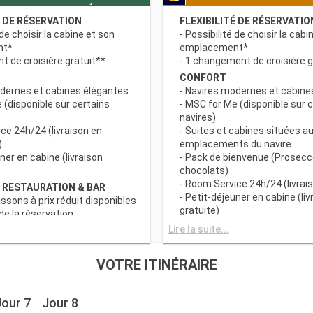
É DE RÉSERVATION
FLEXIBILITÉ DE RÉSERVATIO
 de choisir la cabine et son
- Possibilité de choisir la cabi
nt*
emplacement*
 de croisière gratuit**
- 1 changement de croisière g
CONFORT
odernes et cabines élégantes
- Navires modernes et cabine
 (disponible sur certains
- MSC for Me (disponible sur 
navires)
ce 24h/24 (livraison en
- Suites et cabines situées au
)
emplacements du navire
uner en cabine (livraison
- Pack de bienvenue (Prosecc
chocolats)
- Room Service 24h/24 (livrais
 RESTAURATION & BAR
- Petit-déjeuner en cabine (liv
issons à prix réduit disponibles
gratuite)
e la réservation
c grand choix de spécialités
AVANTAGES RESTAURATION 
Lire la suite...
- Forfaits boissons à prix rédu
s principaux avec plats
au moment de la réservation
VOTRE ITINÉRAIRE
 prise en compte des
- Buffet avec grand choix de 
iététiques
culinaires
a tranche horaire du dîner (sous
- Restaurants principaux avec
Jour 7
Jour 8
sponibilité)
gourmets et prise en compte