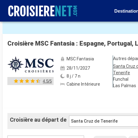
Destinatio
Voir les 212 autres photos
Croisière MSC Fantasia : Espagne, Portugal, 
Autres dépa
MSC Fantasia
Santa Cruz 
28/11/2027
Tenerife
8 j / 7 n
Funchal
4.5/5
Cabine Intérieure
Las Palmas
Croisière au départ de
Santa Cruz de Tenerife