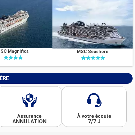
SC Magnifica
MSC Seashore
IÈRE
Assurance
À votre écoute
ANNULATION
7/7 J