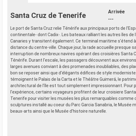
- 20% de réd
- Activités et divertissements pour
Restaurants
adultes, enfants et bébés
Arrivée
Santa Cruz de Tenerife
prépayé
- Activités récréatives pour enfants
---
SPORT ET 
SERVICES
- Programme
Le port de Santa Cruz relie Ténérife aux principaux ports de l'Es
- Personnel qualifié multilingue
Broadway
continentale- dont Cadix-. Les bateaux ralliant les autres îles de 
AUTRES PRIVILÈGES
- Espace pis
Canaries y transitent également. Ce terminal maritime s'étend à
- Points MSC Voyagers Club
- Equipement
distance du centre-ville. Chaque jour, la rade accueille presque s
- Salle de s
interruption de nombreux navires opérant des croisières Santa 
panoramiqu
Ténérife. Durant l'escale, les passagers découvrent aux environ
- Activités 
larges avenues conviant à des promenades inoubliables, des place
adultes, en
bon se reposer ainsi que d'élégants édifices de style modernis
- Activités 
témoignent le Palais de la Carta et le Théâtre Guimerá, le patrim
SERVICES
architectural de l'île est tout simplement impressionnant. Pour 
- Personnel 
l'expérience, certains voyageurs profitent de leur croisiere Sant
AUTRES PR
Tenerife pour visiter les musées les plus remarquables comme c
- Points MS
sculptures installé au coeur du Parc Garcia Sanabria, le Musée m
beaux-arts ainsi que le Musée d'histoire naturelle.