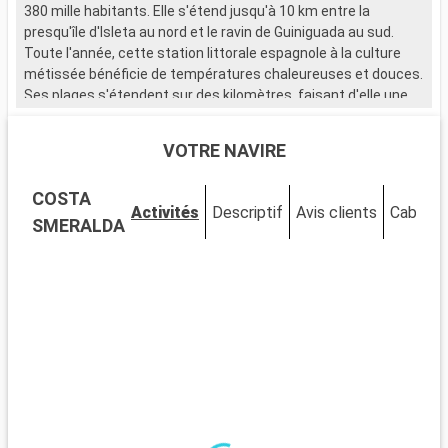
380 mille habitants. Elle s'étend jusqu'à 10 km entre la
l
presqu'île d'Isleta au nord et le ravin de Guiniguada au sud.
Toute l'année, cette station littorale espagnole à la culture
F
métissée bénéficie de températures chaleureuses et douces.
î
Ses plages s'étendent sur des kilomètres, faisant d'elle une
s
étape touristique phare. Plébiscitée pour son sable blond, la
l
plage Las Canteras permet aux passagers en croisiere Las
p
VOTRE NAVIRE
Palmas de profiter d'une longue promenade en bord de mer.
p
Les touristes en croisières Las Palmas faisant escale dans le
t
COSTA
port de La Luzy auront l'occasion de visiter les différents
s
Activités
Descriptif
Avis clients
Cabines
parcs emblématiques comme le Parc Santa Catalina.
t
SMERALDA
Toujours dans cette zone, il est possible de s'arrêter au
v
Museo de la Ciencia.
L
w
g
a