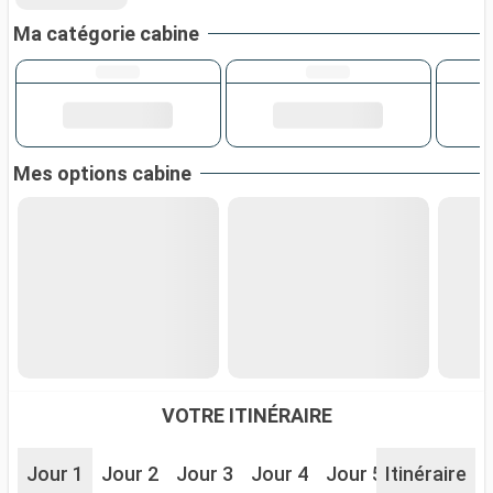
Ma catégorie cabine
Mes options cabine
VOTRE ITINÉRAIRE
Jour 1
Jour 2
Jour 3
Jour 4
Jour 5
Itinéraire
Jour 6
J