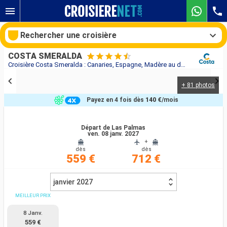
Rechercher une croisière
COSTA SMERALDA
Croisière Costa Smeralda : Canaries, Espagne, Madère au départ de Las Palmas
+ 81 photos
Nos destinations
Payez en 4 fois dès
140 €
/mois
Mois de départ
Départ de Las Palmas
ven. 08 janv. 2027
Ports
Compagnies
+
dès
dès
559 €
712 €
Rechercher
janvier 2027
MEILLEUR PRIX
8 Janv.
559 €