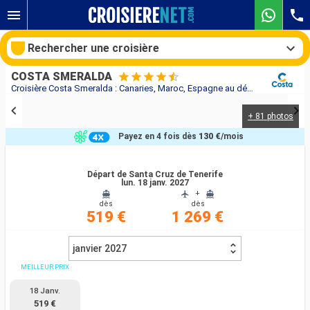
Rechercher une croisière
COSTA SMERALDA
Croisière Costa Smeralda : Canaries, Maroc, Espagne au départ de Santa Cruz de Tenerife
+ 81 photos
Nos destinations
Payez en 4 fois dès
130 €
/mois
Mois de départ
Départ de Santa Cruz de Tenerife
lun. 18 janv. 2027
Ports
Compagnies
+
dès
dès
519 €
1 269 €
Rechercher
janvier 2027
MEILLEUR PRIX
18 Janv.
519 €