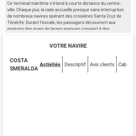
Ce terminal maritime s'étend à courte distance du centre-
ville. Chaque jour, la rade accueille presque sans interruption
de nombreux navires opérant des croisières Santa Cruz de
Ténérife. Durant l'escale, les passagers découvrent aux
environs des quais de larges avenues conviant à des
promenades inoubliables, des places où il fait bon se reposer
ainsi que d'élégants édifices de style moderniste. Comme en
VOTRE NAVIRE
témoignent le Palais de la Carta et le Théâtre Guimerá, le
patrimoine architectural de l'île est tout simplement
COSTA
impressionnant. Pour peaufiner l'expérience, certains
Activités
Descriptif
Avis clients
Cabines
voyageurs profitent de leur croisiere Santa Cruz de Tenerife
SMERALDA
pour visiter les musées les plus remarquables comme celui
des sculptures installé au coeur du Parc Garcia Sanabria, le
Musée municipal des beaux-arts ainsi que le Musée d'histoire
naturelle.