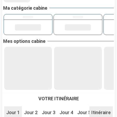
Ma catégorie cabine
Mes options cabine
VOTRE ITINÉRAIRE
Jour 1
Jour 2
Jour 3
Jour 4
Jour 5
Itinéraire
Jour 6
J