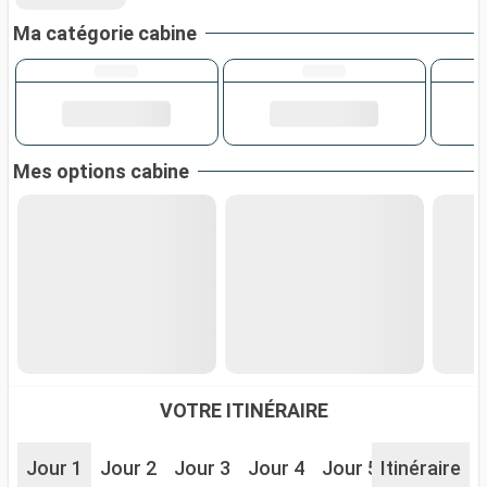
Ma catégorie cabine
Mes options cabine
VOTRE ITINÉRAIRE
Jour 1
Jour 2
Jour 3
Jour 4
Jour 5
Itinéraire
Jour 6
J