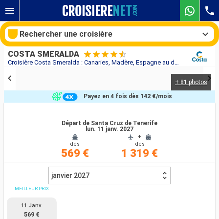
Rechercher une croisière
COSTA SMERALDA
Croisière Costa Smeralda : Canaries, Madère, Espagne au départ de Santa Cruz de Tenerife
+ 81 photos
Nos destinations
Payez en 4 fois dès
142 €
/mois
Mois de départ
Départ de Santa Cruz de Tenerife
lun. 11 janv. 2027
Ports
Compagnies
+
dès
dès
569 €
1 319 €
Rechercher
janvier 2027
MEILLEUR PRIX
11 Janv.
569 €