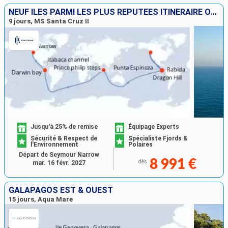
NEUF ÎLES PARMI LES PLUS RÉPUTÉES ITINÉRAIRE OUEST ET NORD
9 jours, MS Santa Cruz II
Jusqu'à 25% de remise
Équipage Experts
Sécurité & Respect de
Spécialiste Fjords &
l'Environnement
Polaires
Départ de Seymour Narrow
8 991 €
dès
mar. 16 févr. 2027
GALAPAGOS EST & OUEST
15 jours, Aqua Mare